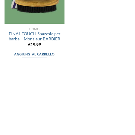
UOMO
FINAL TOUCH Spazzola per
barba – Monsieur BARBIER
€
19.99
AGGIUNGI AL CARRELLO
via D.P.Farioli, 2
70015 Noci (Ba)
Tel. 080 4979119