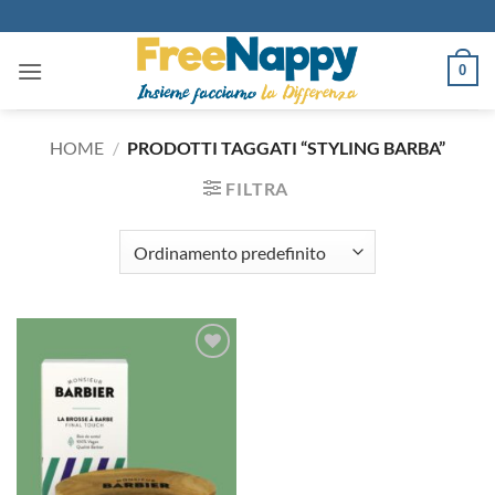
Salta
ai
contenuti
0
HOME
/
PRODOTTI TAGGATI “STYLING BARBA”
FILTRA
Aggiungi
alla lista
dei
desideri