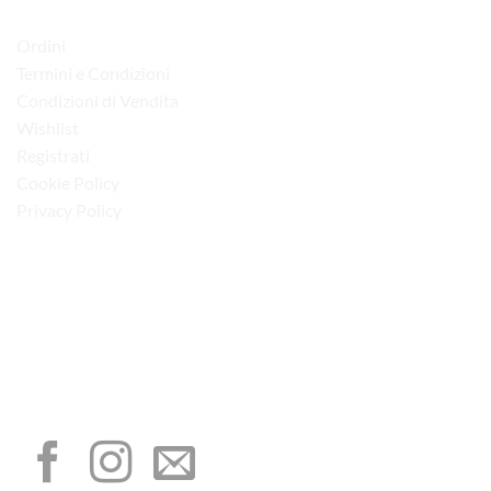
LINK UTILI
Ordini
Termini e Condizioni
Condizioni di Vendita
Wishlist
Registrati
Cookie Policy
Privacy Policy
“Obblighi informativi per le erogazioni pubbliche: gli aiuti di Stato e gli aiuti de
minimis ricevuti dalla nostra impresa sono contenuti nel Registro nazionale degli
aiuti di Stato di cui all’art. 52 della L. 234/2012”
I NOSTRI SOCIAL