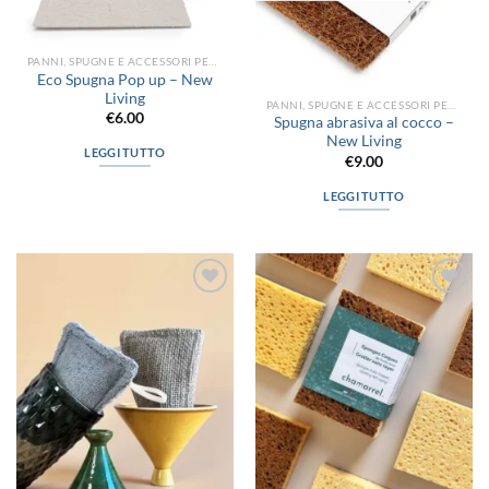
PANNI, SPUGNE E ACCESSORI PER LA PULIZIA
Eco Spugna Pop up – New
Living
PANNI, SPUGNE E ACCESSORI PER LA PULIZIA
€
6.00
Spugna abrasiva al cocco –
New Living
LEGGI TUTTO
€
9.00
LEGGI TUTTO
Aggiungi
Aggiungi
alla lista
alla lista
dei
dei
desideri
desideri