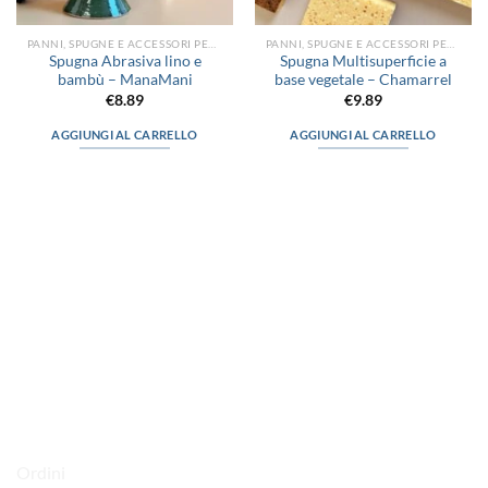
PANNI, SPUGNE E ACCESSORI PER LA PULIZIA
PANNI, SPUGNE E ACCESSORI PER LA PULIZIA
Spugna Abrasiva lino e
Spugna Multisuperficie a
bambù – ManaMani
base vegetale – Chamarrel
€
8.89
€
9.89
AGGIUNGI AL CARRELLO
AGGIUNGI AL CARRELLO
via D.P.Farioli, 2
70015 Noci (Ba)
Tel. 080 4979119
LINK UTILI
Ordini