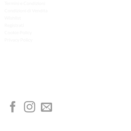
Termini e Condizioni
Condizioni di Vendita
Wishlist
Registrati
Cookie Policy
Privacy Policy
“Obblighi informativi per le erogazioni pubbliche: gli aiuti di Stato e gli aiuti de
minimis ricevuti dalla nostra impresa sono contenuti nel Registro nazionale degli
aiuti di Stato di cui all’art. 52 della L. 234/2012”
I NOSTRI SOCIAL
METODI DI PAGAMENTO