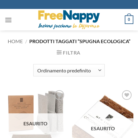
Salta
ai
contenuti
0
HOME
/
PRODOTTI TAGGATI “SPUGNA ECOLOGICA”
FILTRA
Aggiungi
Aggiungi
alla lista
alla lista
dei
dei
desideri
desideri
ESAURITO
ESAURITO