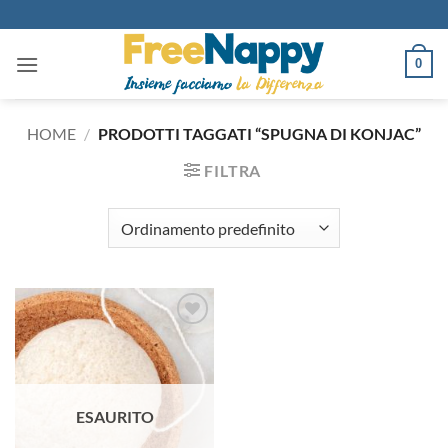
Salta
ai
contenuti
0
HOME
/
PRODOTTI TAGGATI “SPUGNA DI KONJAC”
FILTRA
Aggiungi
alla lista
dei
desideri
ESAURITO