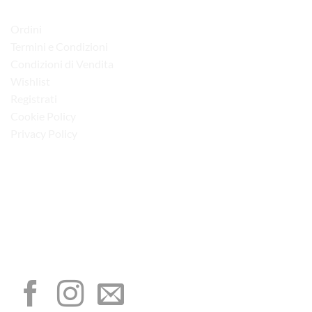
LINK UTILI
Ordini
Termini e Condizioni
Condizioni di Vendita
Wishlist
Registrati
Cookie Policy
Privacy Policy
“Obblighi informativi per le erogazioni pubbliche: gli aiuti di Stato e gli aiuti de
minimis ricevuti dalla nostra impresa sono contenuti nel Registro nazionale degli
aiuti di Stato di cui all’art. 52 della L. 234/2012”
I NOSTRI SOCIAL