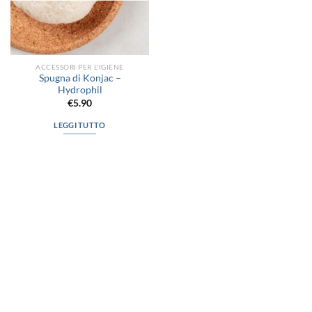
ACCESSORI PER L'IGIENE
Spugna di Konjac –
Hydrophil
€
5.90
LEGGI TUTTO
via D.P.Farioli, 2
70015 Noci (Ba)
Tel. 080 4979119