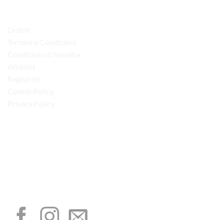
LINK UTILI
Ordini
Termini e Condizioni
Condizioni di Vendita
Wishlist
Registrati
Cookie Policy
Privacy Policy
“Obblighi informativi per le erogazioni pubbliche: gli aiuti di Stato e gli aiuti de
minimis ricevuti dalla nostra impresa sono contenuti nel Registro nazionale degli
aiuti di Stato di cui all’art. 52 della L. 234/2012”
I NOSTRI SOCIAL