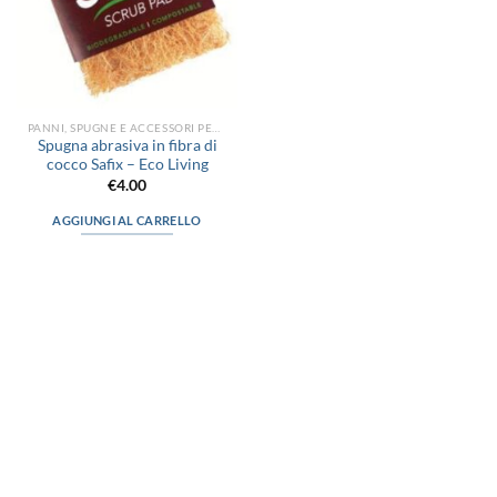
PANNI, SPUGNE E ACCESSORI PER LA PULIZIA
Spugna abrasiva in fibra di
cocco Safix – Eco Living
€
4.00
AGGIUNGI AL CARRELLO
via D.P.Farioli, 2
70015 Noci (Ba)
Tel. 080 4979119