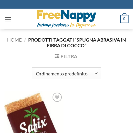
Salta
ai
contenuti
0
HOME
/
PRODOTTI TAGGATI “SPUGNA ABRASIVA IN
FIBRA DI COCCO”
FILTRA
Aggiungi
alla lista
dei
desideri