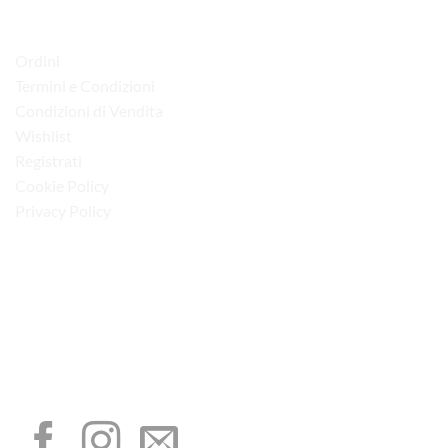
LINK UTILI
Ordini
Termini e Condizioni
Condizioni di Vendita
Wishlist
Registrati
Cookie Policy
Privacy Policy
“Obblighi informativi per le erogazioni pubbliche: gli aiuti di Stato e gli aiuti de
minimis ricevuti dalla nostra impresa sono contenuti nel Registro nazionale degli
aiuti di Stato di cui all’art. 52 della L. 234/2012”
I NOSTRI SOCIAL