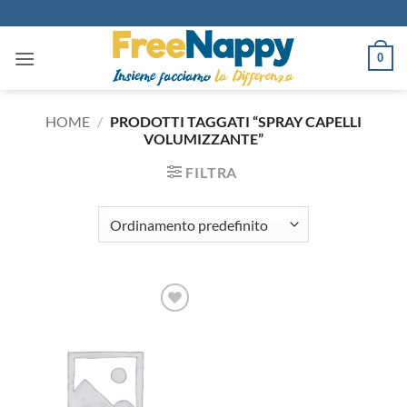
Salta
ai
contenuti
0
HOME
/
PRODOTTI TAGGATI “SPRAY CAPELLI
VOLUMIZZANTE”
FILTRA
Aggiungi
alla lista
dei
desideri