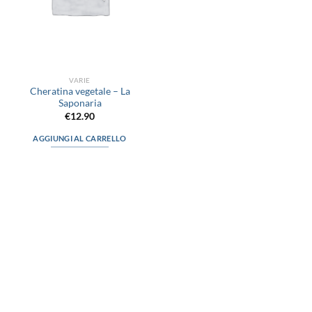
VARIE
Cheratina vegetale – La
Saponaria
€
12.90
AGGIUNGI AL CARRELLO
via D.P.Farioli, 2
70015 Noci (Ba)
Tel. 080 4979119