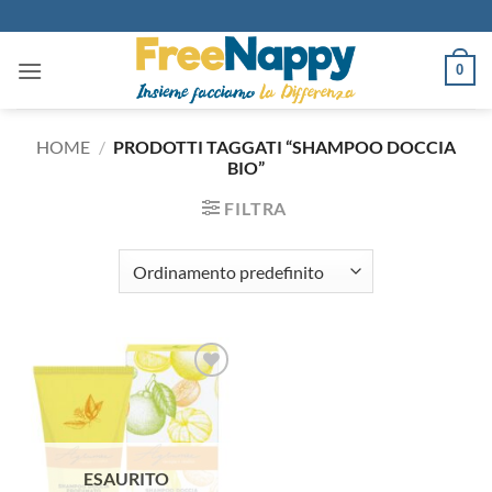
Salta
ai
contenuti
0
HOME
/
PRODOTTI TAGGATI “SHAMPOO DOCCIA
BIO”
FILTRA
Aggiungi
alla lista
dei
desideri
ESAURITO