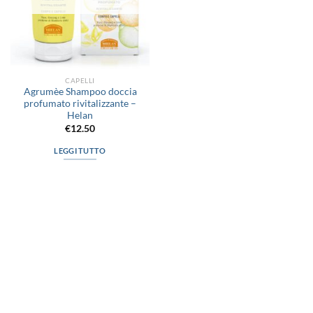
CAPELLI
Agrumèe Shampoo doccia
profumato rivitalizzante –
Helan
€
12.50
LEGGI TUTTO
via D.P.Farioli, 2
70015 Noci (Ba)
Tel. 080 4979119