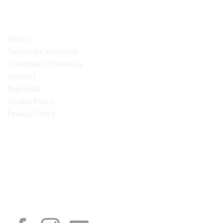
LINK UTILI
Ordini
Termini e Condizioni
Condizioni di Vendita
Wishlist
Registrati
Cookie Policy
Privacy Policy
“Obblighi informativi per le erogazioni pubbliche: gli aiuti di Stato e gli aiuti de
minimis ricevuti dalla nostra impresa sono contenuti nel Registro nazionale degli
aiuti di Stato di cui all’art. 52 della L. 234/2012”
I NOSTRI SOCIAL