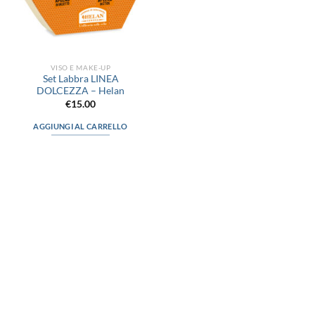
VISO E MAKE-UP
Set Labbra LINEA
DOLCEZZA – Helan
€
15.00
AGGIUNGI AL CARRELLO
via D.P.Farioli, 2
70015 Noci (Ba)
Tel. 080 4979119