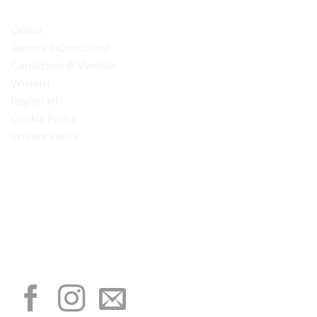
LINK UTILI
Ordini
Termini e Condizioni
Condizioni di Vendita
Wishlist
Registrati
Cookie Policy
Privacy Policy
“Obblighi informativi per le erogazioni pubbliche: gli aiuti di Stato e gli aiuti de
minimis ricevuti dalla nostra impresa sono contenuti nel Registro nazionale degli
aiuti di Stato di cui all’art. 52 della L. 234/2012”
I NOSTRI SOCIAL