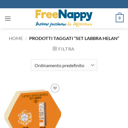
Salta
ai
contenuti
0
HOME
/
PRODOTTI TAGGATI “SET LABBRA HELAN”
FILTRA
Aggiungi
alla lista
dei
desideri