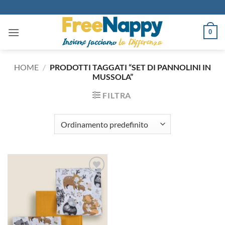
Salta
ai
contenuti
0
HOME
/
PRODOTTI TAGGATI “SET DI PANNOLINI IN
MUSSOLA”
FILTRA
Aggiungi
alla lista
dei
desideri