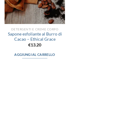
DETERGENTI E CREME CORPO
Sapone esfoliante al Burro di
Cacao – Ethical Grace
€
13.20
AGGIUNGI AL CARRELLO
via D.P.Farioli, 2
70015 Noci (Ba)
Tel. 080 4979119