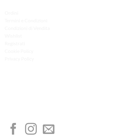
LINK UTILI
Ordini
Termini e Condizioni
Condizioni di Vendita
Wishlist
Registrati
Cookie Policy
Privacy Policy
“Obblighi informativi per le erogazioni pubbliche: gli aiuti di Stato e gli aiuti de
minimis ricevuti dalla nostra impresa sono contenuti nel Registro nazionale degli
aiuti di Stato di cui all’art. 52 della L. 234/2012”
I NOSTRI SOCIAL