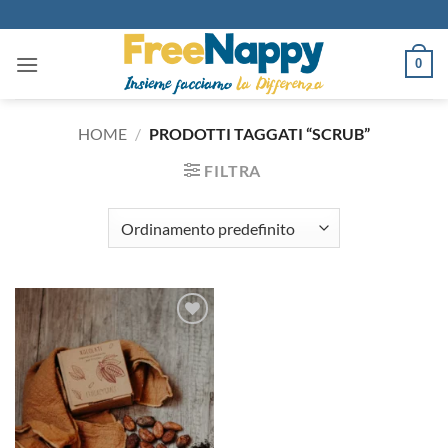
Salta
ai
contenuti
0
HOME
/
PRODOTTI TAGGATI “SCRUB”
FILTRA
Aggiungi
alla lista
dei
desideri