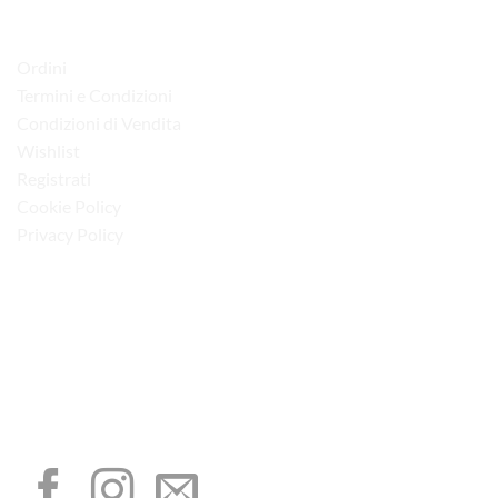
LINK UTILI
Ordini
Termini e Condizioni
Condizioni di Vendita
Wishlist
Registrati
Cookie Policy
Privacy Policy
“Obblighi informativi per le erogazioni pubbliche: gli aiuti di Stato e gli aiuti de
minimis ricevuti dalla nostra impresa sono contenuti nel Registro nazionale degli
aiuti di Stato di cui all’art. 52 della L. 234/2012”
I NOSTRI SOCIAL