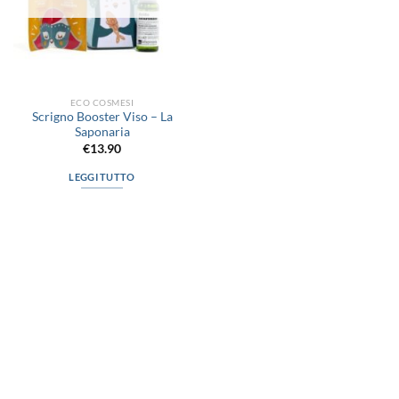
ECO COSMESI
Scrigno Booster Viso – La
Saponaria
€
13.90
LEGGI TUTTO
via D.P.Farioli, 2
70015 Noci (Ba)
Tel. 080 4979119