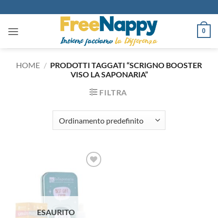
Salta
ai
contenuti
0
HOME
/
PRODOTTI TAGGATI “SCRIGNO BOOSTER
VISO LA SAPONARIA”
FILTRA
Aggiungi
alla lista
dei
desideri
ESAURITO