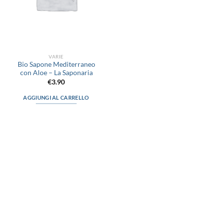
VARIE
Bio Sapone Mediterraneo
con Aloe – La Saponaria
€
3.90
AGGIUNGI AL CARRELLO
via D.P.Farioli, 2
70015 Noci (Ba)
Tel. 080 4979119