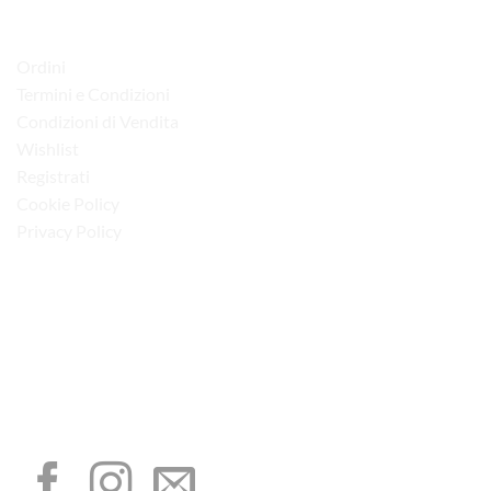
LINK UTILI
Ordini
Termini e Condizioni
Condizioni di Vendita
Wishlist
Registrati
Cookie Policy
Privacy Policy
“Obblighi informativi per le erogazioni pubbliche: gli aiuti di Stato e gli aiuti de
minimis ricevuti dalla nostra impresa sono contenuti nel Registro nazionale degli
aiuti di Stato di cui all’art. 52 della L. 234/2012”
I NOSTRI SOCIAL