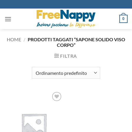
Salta
ai
contenuti
0
HOME
/
PRODOTTI TAGGATI “SAPONE SOLIDO VISO
CORPO”
FILTRA
Aggiungi
alla lista
dei
desideri