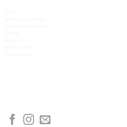
LINK UTILI
Ordini
Termini e Condizioni
Condizioni di Vendita
Wishlist
Registrati
Cookie Policy
Privacy Policy
“Obblighi informativi per le erogazioni pubbliche: gli aiuti di Stato e gli aiuti de
minimis ricevuti dalla nostra impresa sono contenuti nel Registro nazionale degli
aiuti di Stato di cui all’art. 52 della L. 234/2012”
I NOSTRI SOCIAL