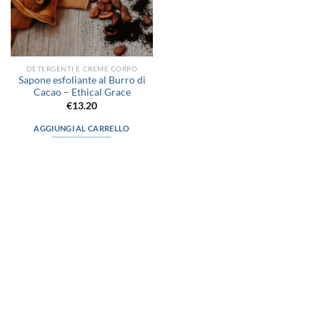
DETERGENTI E CREME CORPO
Sapone esfoliante al Burro di
Cacao – Ethical Grace
€
13.20
AGGIUNGI AL CARRELLO
via D.P.Farioli, 2
70015 Noci (Ba)
Tel. 080 4979119