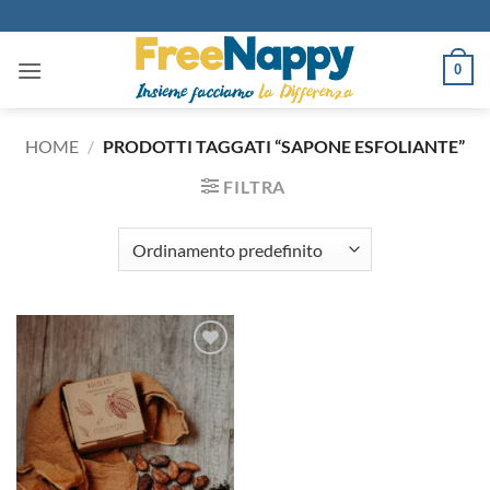
Salta
ai
contenuti
0
HOME
/
PRODOTTI TAGGATI “SAPONE ESFOLIANTE”
FILTRA
Aggiungi
alla lista
dei
desideri