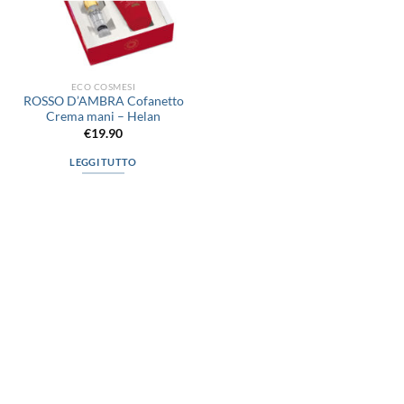
ECO COSMESI
ROSSO D’AMBRA Cofanetto
Crema mani – Helan
€
19.90
LEGGI TUTTO
via D.P.Farioli, 2
70015 Noci (Ba)
Tel. 080 4979119