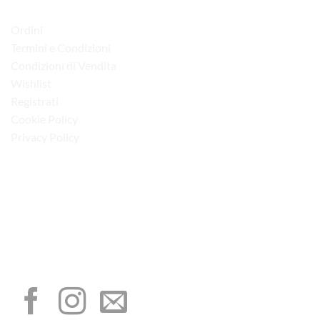
LINK UTILI
Ordini
Termini e Condizioni
Condizioni di Vendita
Wishlist
Registrati
Cookie Policy
Privacy Policy
“Obblighi informativi per le erogazioni pubbliche: gli aiuti di Stato e gli aiuti de
minimis ricevuti dalla nostra impresa sono contenuti nel Registro nazionale degli
aiuti di Stato di cui all’art. 52 della L. 234/2012”
I NOSTRI SOCIAL