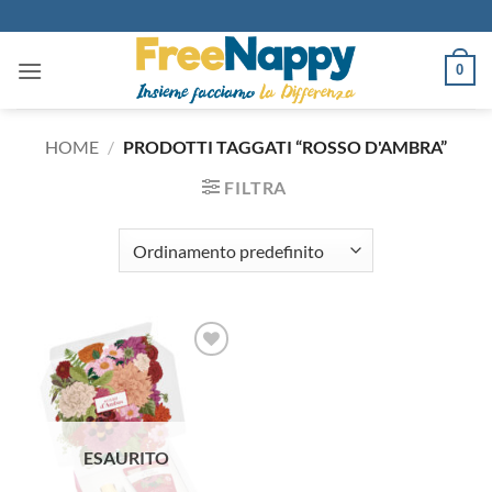
Salta
ai
contenuti
0
HOME
/
PRODOTTI TAGGATI “ROSSO D'AMBRA”
FILTRA
Aggiungi
alla lista
dei
desideri
ESAURITO