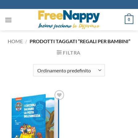
Salta
ai
contenuti
0
HOME
/
PRODOTTI TAGGATI “REGALI PER BAMBINI”
FILTRA
Aggiungi
alla lista
dei
desideri