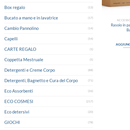
Box regalo
(13)
Bucato a mano e in lavatrice
(17)
ACCESSO
Rasoio in p
Cambio Pannolino
(14)
B
Capelli
(54)
AGGIUNG
CARTE REGALO
(1)
Coppetta Mestruale
(5)
Detergenti e Creme Corpo
(88)
Detergenti, Bagnetto e Cura del Corpo
(71)
Eco Assorbenti
(26)
ECO COSMESI
(217)
Eco detersivi
(20)
GIOCHI
(78)