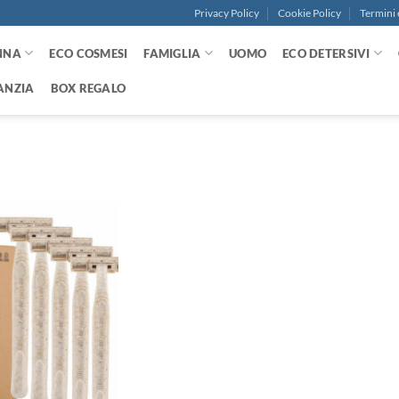
Privacy Policy
Cookie Policy
Termini 
NNA
ECO COSMESI
FAMIGLIA
UOMO
ECO DETERSIVI
ANZIA
BOX REGALO
Aggiungi
alla lista
dei
desideri