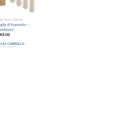
RI PER L'IGIENE
aglia di frumento –
amboozy
€
8.00
I AL CARRELLO