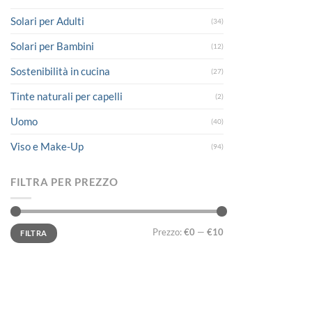
Solari per Adulti
(34)
Solari per Bambini
(12)
Sostenibilità in cucina
(27)
Tinte naturali per capelli
(2)
Uomo
(40)
Viso e Make-Up
(94)
FILTRA PER PREZZO
Prezzo
Prezzo
Prezzo:
€0
—
€10
FILTRA
Min
Max
LINK UTILI