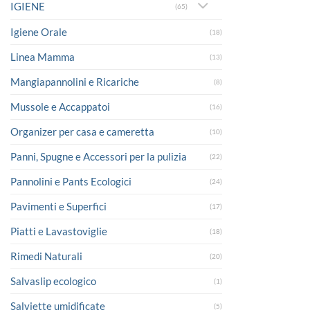
IGIENE
(65)
Igiene Orale
(18)
Linea Mamma
(13)
Mangiapannolini e Ricariche
(8)
Mussole e Accappatoi
(16)
Organizer per casa e cameretta
(10)
Panni, Spugne e Accessori per la pulizia
(22)
Pannolini e Pants Ecologici
(24)
Pavimenti e Superfici
(17)
Piatti e Lavastoviglie
(18)
Rimedi Naturali
(20)
Salvaslip ecologico
(1)
Salviette umidificate
(5)