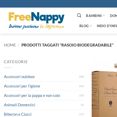
Salta
ai
contenuti
BAMBINI
DO
BLOG
NIDO D’INF
HOME
/
PRODOTTI TAGGATI “RASOIO BIODEGRADABILE”
CATEGORIE
Accessori outdoor
(28)
Accessori per l'igiene
(26)
Accessori per la pappa e non solo
(33)
Animali Domestici
(2)
Biberon e Ciucci
(17)