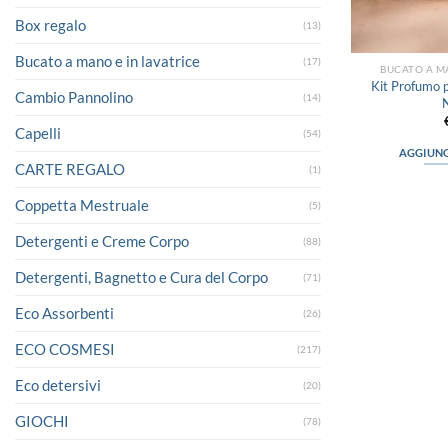
Box regalo
(13)
Bucato a mano e in lavatrice
(17)
BUCATO A MA
Kit Profumo p
Cambio Pannolino
(14)
Capelli
(54)
AGGIUNG
CARTE REGALO
(1)
Coppetta Mestruale
(5)
Detergenti e Creme Corpo
(88)
Detergenti, Bagnetto e Cura del Corpo
(71)
Eco Assorbenti
(26)
ECO COSMESI
(217)
Eco detersivi
(20)
GIOCHI
(78)