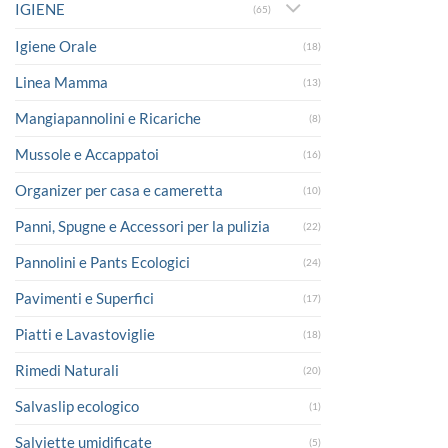
IGIENE
(65)
Igiene Orale
(18)
Linea Mamma
(13)
Mangiapannolini e Ricariche
(8)
Mussole e Accappatoi
(16)
Organizer per casa e cameretta
(10)
Panni, Spugne e Accessori per la pulizia
(22)
Pannolini e Pants Ecologici
(24)
Pavimenti e Superfici
(17)
Piatti e Lavastoviglie
(18)
Rimedi Naturali
(20)
Salvaslip ecologico
(1)
Salviette umidificate
(5)