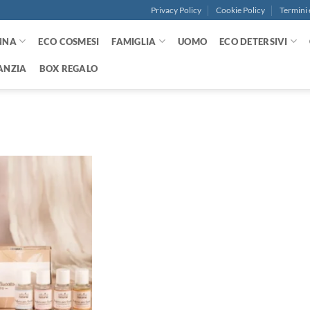
Privacy Policy
Cookie Policy
Termini 
NNA
ECO COSMESI
FAMIGLIA
UOMO
ECO DETERSIVI
ANZIA
BOX REGALO
Aggiungi
alla lista
dei
desideri