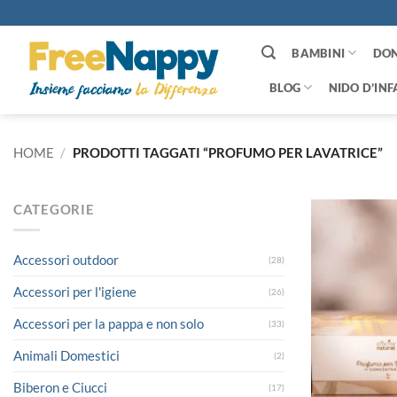
Salta
ai
contenuti
BAMBINI
DO
BLOG
NIDO D’INF
HOME
/
PRODOTTI TAGGATI “PROFUMO PER LAVATRICE”
CATEGORIE
Accessori outdoor
(28)
Accessori per l'igiene
(26)
Accessori per la pappa e non solo
(33)
Animali Domestici
(2)
Biberon e Ciucci
(17)