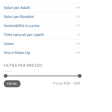
Solari per Adulti
(34)
Solari per Bambini
(12)
Sostenibilità in cucina
(27)
Tinte naturali per capelli
(2)
Uomo
(40)
Viso e Make-Up
(94)
FILTRA PER PREZZO
Prezzo
Prezzo
Prezzo:
€10
—
€20
FILTRA
Min
Max
LINK UTILI