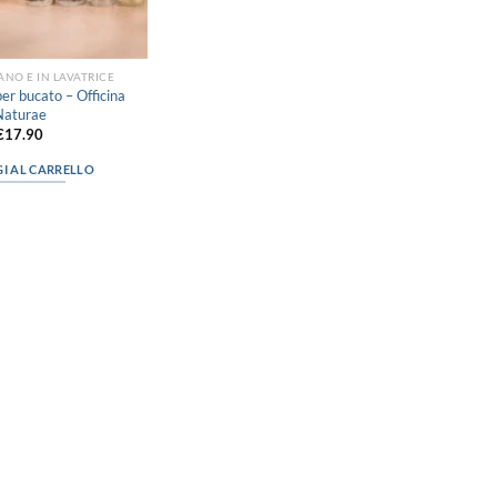
NO E IN LAVATRICE
er bucato – Officina
Naturae
€
17.90
I AL CARRELLO