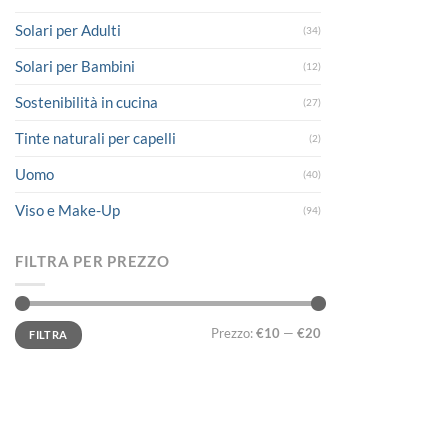
Solari per Adulti
(34)
Solari per Bambini
(12)
Sostenibilità in cucina
(27)
Tinte naturali per capelli
(2)
Uomo
(40)
Viso e Make-Up
(94)
FILTRA PER PREZZO
Prezzo
Prezzo
Prezzo:
€10
—
€20
FILTRA
Min
Max
LINK UTILI