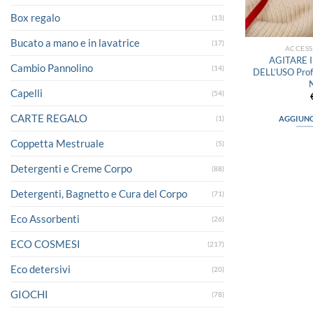
Box regalo
(13)
Bucato a mano e in lavatrice
(17)
ACCES
AGITARE 
Cambio Pannolino
(14)
DELL’USO Profu
Capelli
(54)
CARTE REGALO
AGGIUNG
(1)
Coppetta Mestruale
(5)
Detergenti e Creme Corpo
(88)
Detergenti, Bagnetto e Cura del Corpo
(71)
Eco Assorbenti
(26)
ECO COSMESI
(217)
Eco detersivi
(20)
GIOCHI
(78)