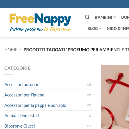
Salta
ai
contenuti
BAMBINI
DO
BLOG
NIDO D’INF
HOME
/
PRODOTTI TAGGATI “PROFUMO PER AMBIENTI E TE
CATEGORIE
Accessori outdoor
(28)
Accessori per l'igiene
(26)
Accessori per la pappa e non solo
(33)
Animali Domestici
(2)
Biberon e Ciucci
(17)