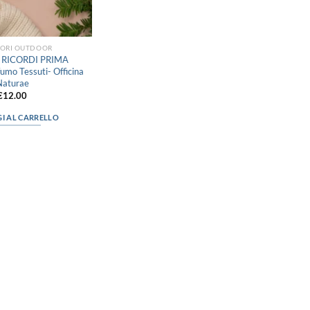
SORI OUTDOOR
I RICORDI PRIMA
mo Tessuti- Officina
Naturae
€
12.00
I AL CARRELLO