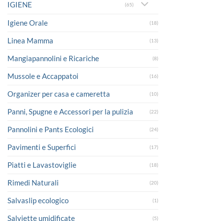
IGIENE
(65)
Igiene Orale
(18)
Linea Mamma
(13)
Mangiapannolini e Ricariche
(8)
Mussole e Accappatoi
(16)
Organizer per casa e cameretta
(10)
Panni, Spugne e Accessori per la pulizia
(22)
Pannolini e Pants Ecologici
(24)
Pavimenti e Superfici
(17)
Piatti e Lavastoviglie
(18)
Rimedi Naturali
(20)
Salvaslip ecologico
(1)
Salviette umidificate
(5)