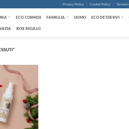
Privacy Policy
Cookie Policy
Termini 
NNA
ECO COSMESI
FAMIGLIA
UOMO
ECO DETERSIVI
ANZIA
BOX REGALO
SSUTI”
Aggiungi
alla lista
dei
desideri