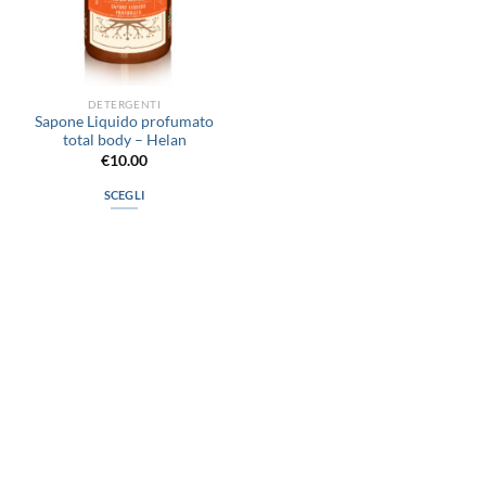
DETERGENTI
Sapone Liquido profumato
total body – Helan
€
10.00
SCEGLI
Questo
prodotto
ha
più
varianti.
Le
opzioni
possono
via D.P.Farioli, 2
essere
70015 Noci (Ba)
scelte
Tel. 080 4979119
nella
pagina