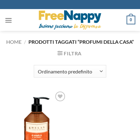
Salta
ai
contenuti
0
HOME
/
PRODOTTI TAGGATI “PROFUMI DELLA CASA”
FILTRA
Aggiungi
alla lista
dei
desideri