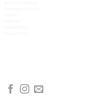
Termini e Condizioni
Condizioni di Vendita
Wishlist
Registrati
Cookie Policy
Privacy Policy
“Obblighi informativi per le erogazioni pubbliche: gli aiuti di Stato e gli aiuti de
minimis ricevuti dalla nostra impresa sono contenuti nel Registro nazionale degli
aiuti di Stato di cui all’art. 52 della L. 234/2012”
I NOSTRI SOCIAL
METODI DI PAGAMENTO