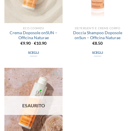
ECO COSMESI
DETERGENTI E CREME CORPO
Crema Doposole onSUN –
Doccia Shampoo Doposole
Officina Naturae
onSun – Officina Naturae
Fascia
€
9.90
-
€
10.90
€
8.50
di
prezzo:
SCEGLI
SCEGLI
da
€9.90
Questo
Questo
a
prodotto
prodotto
€10.90
ha
ha
più
più
Aggiungi
varianti.
varianti.
alla lista
Le
Le
dei
desideri
opzioni
opzioni
possono
possono
ESAURITO
essere
essere
scelte
scelte
nella
nella
pagina
pagina