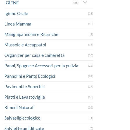
IGIENE
(65)
Igiene Orale
(18)
Linea Mamma
(13)
Mangiapannolini e Ricariche
(8)
Mussole e Accappatoi
(16)
Organizer per casa e cameretta
(10)
Panni, Spugne e Accessori per la pulizia
(22)
Pannolini e Pants Ecologici
(24)
Pavimenti e Superfici
(17)
Piatti e Lavastoviglie
(18)
Rimedi Naturali
(20)
Salvaslip ecologico
(1)
Salviette umidificate
(5)