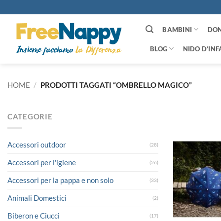
Salta
ai
contenuti
BAMBINI
DO
BLOG
NIDO D’INF
HOME
/
PRODOTTI TAGGATI “OMBRELLO MAGICO”
CATEGORIE
Accessori outdoor
(28)
Accessori per l'igiene
(26)
Accessori per la pappa e non solo
(33)
Animali Domestici
(2)
Biberon e Ciucci
(17)