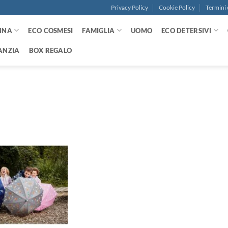
Privacy Policy
Cookie Policy
Termini 
NNA
ECO COSMESI
FAMIGLIA
UOMO
ECO DETERSIVI
ANZIA
BOX REGALO
Aggiungi
alla lista
dei
desideri