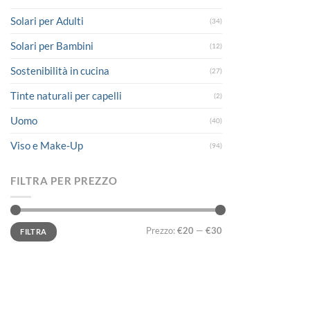
Solari per Adulti
(34)
Solari per Bambini
(12)
Sostenibilità in cucina
(27)
Tinte naturali per capelli
(2)
Uomo
(40)
Viso e Make-Up
(94)
FILTRA PER PREZZO
Prezzo
Prezzo
Prezzo:
€20
—
€30
FILTRA
Min
Max
LINK UTILI