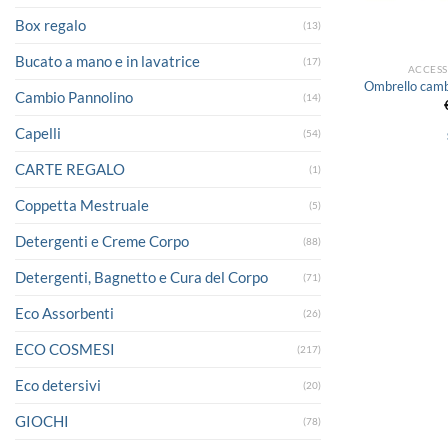
Box regalo
(13)
Bucato a mano e in lavatrice
(17)
ACCES
Ombrello camb
Cambio Pannolino
(14)
Capelli
(54)
CARTE REGALO
(1)
Coppetta Mestruale
(5)
Detergenti e Creme Corpo
(88)
Detergenti, Bagnetto e Cura del Corpo
(71)
Eco Assorbenti
(26)
ECO COSMESI
(217)
Eco detersivi
(20)
GIOCHI
(78)