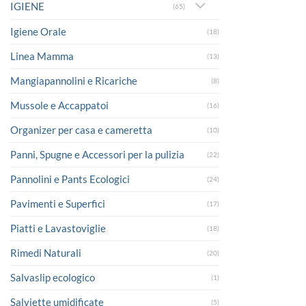
IGIENE
(65)
Igiene Orale
(18)
Linea Mamma
(13)
Mangiapannolini e Ricariche
(8)
Mussole e Accappatoi
(16)
Organizer per casa e cameretta
(10)
Panni, Spugne e Accessori per la pulizia
(22)
Pannolini e Pants Ecologici
(24)
Pavimenti e Superfici
(17)
Piatti e Lavastoviglie
(18)
Rimedi Naturali
(20)
Salvaslip ecologico
(1)
Salviette umidificate
(5)