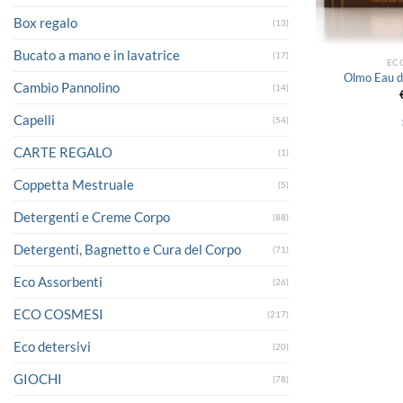
Box regalo
(13)
Bucato a mano e in lavatrice
(17)
EC
Olmo Eau de
Cambio Pannolino
(14)
Capelli
(54)
CARTE REGALO
(1)
Coppetta Mestruale
(5)
Detergenti e Creme Corpo
(88)
Detergenti, Bagnetto e Cura del Corpo
(71)
Eco Assorbenti
(26)
ECO COSMESI
(217)
Eco detersivi
(20)
GIOCHI
(78)