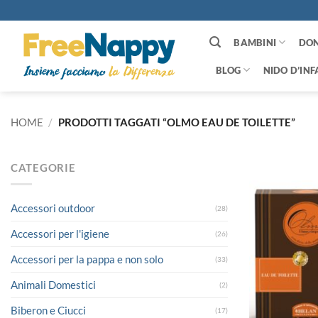
Salta
ai
contenuti
BAMBINI
DO
BLOG
NIDO D’INF
HOME
/
PRODOTTI TAGGATI “OLMO EAU DE TOILETTE”
CATEGORIE
Accessori outdoor
(28)
Accessori per l'igiene
(26)
Accessori per la pappa e non solo
(33)
Animali Domestici
(2)
Biberon e Ciucci
(17)