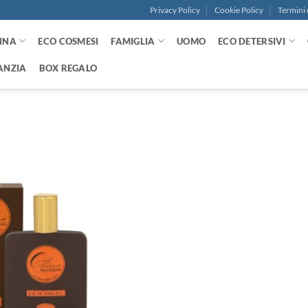
Privacy Policy
Cookie Policy
Termini 
NNA
ECO COSMESI
FAMIGLIA
UOMO
ECO DETERSIVI
ANZIA
BOX REGALO
Aggiungi
alla lista
dei
desideri