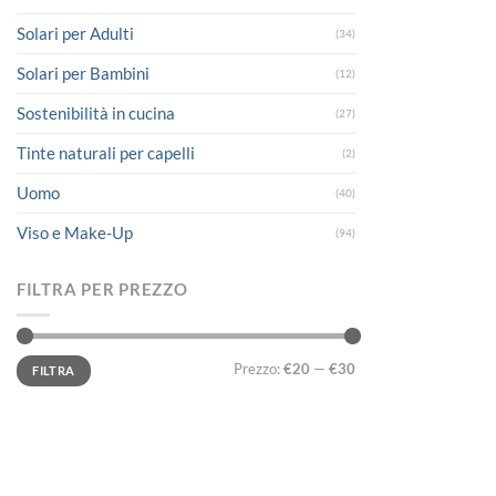
Solari per Adulti
(34)
Solari per Bambini
(12)
Sostenibilità in cucina
(27)
Tinte naturali per capelli
(2)
Uomo
(40)
Viso e Make-Up
(94)
FILTRA PER PREZZO
Prezzo
Prezzo
Prezzo:
€20
—
€30
FILTRA
Min
Max
LINK UTILI