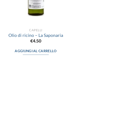
CAPELLI
Olio di ricino – La Saponaria
€
4.50
AGGIUNGI AL CARRELLO
via D.P.Farioli, 2
70015 Noci (Ba)
Tel. 080 4979119
LINK UTILI