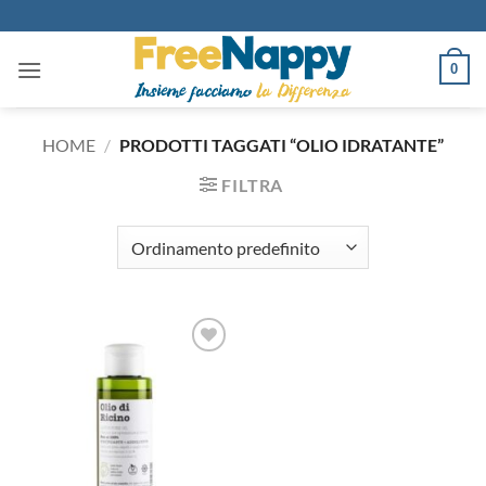
Salta
ai
contenuti
0
HOME
/
PRODOTTI TAGGATI “OLIO IDRATANTE”
FILTRA
Aggiungi
alla lista
dei
desideri