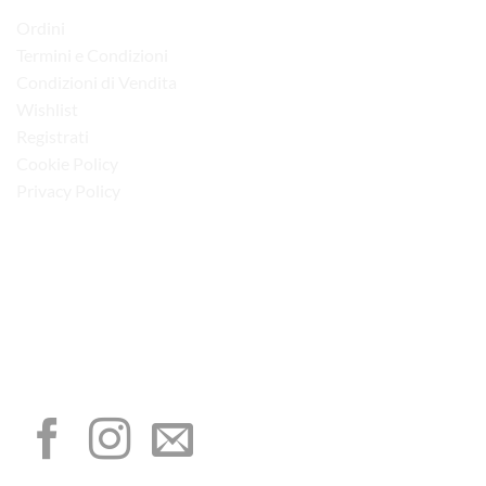
Ordini
Termini e Condizioni
Condizioni di Vendita
Wishlist
Registrati
Cookie Policy
Privacy Policy
“Obblighi informativi per le erogazioni pubbliche: gli aiuti di Stato e gli aiuti de
minimis ricevuti dalla nostra impresa sono contenuti nel Registro nazionale degli
aiuti di Stato di cui all’art. 52 della L. 234/2012”
I NOSTRI SOCIAL