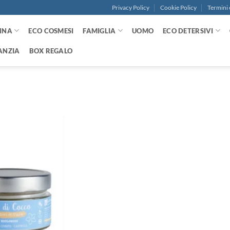
Privacy Policy
Cookie Policy
Termini 
NNA
ECO COSMESI
FAMIGLIA
UOMO
ECO DETERSIVI
ANZIA
BOX REGALO
Aggiungi
alla lista
dei
desideri