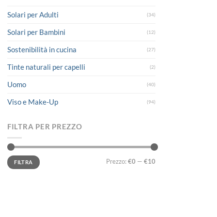
Solari per Adulti
(34)
Solari per Bambini
(12)
Sostenibilità in cucina
(27)
Tinte naturali per capelli
(2)
Uomo
(40)
Viso e Make-Up
(94)
FILTRA PER PREZZO
Prezzo
Prezzo
Prezzo:
€0
—
€10
FILTRA
Min
Max
LINK UTILI