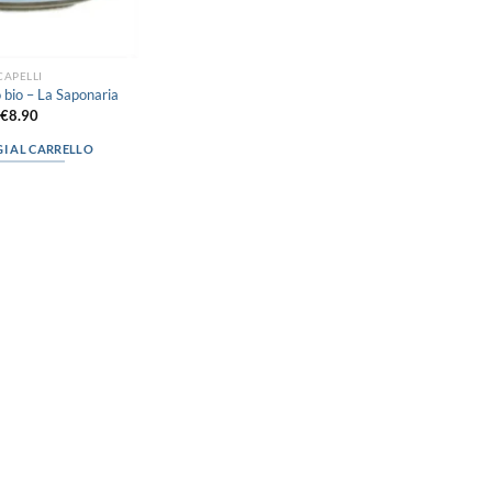
CAPELLI
o bio – La Saponaria
€
8.90
I AL CARRELLO