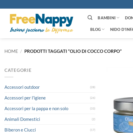
Salta
ai
contenuti
BAMBINI
DO
BLOG
NIDO D’INF
HOME
/
PRODOTTI TAGGATI “OLIO DI COCCO CORPO”
CATEGORIE
Accessori outdoor
(28)
Accessori per l'igiene
(26)
Accessori per la pappa e non solo
(33)
Animali Domestici
(2)
Biberon e Ciucci
(17)