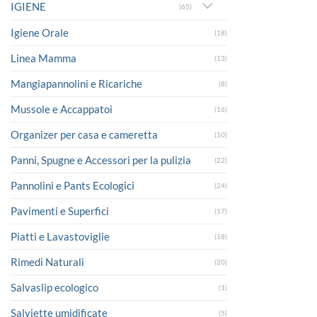
IGIENE
(65)
Igiene Orale
(18)
Linea Mamma
(13)
Mangiapannolini e Ricariche
(8)
Mussole e Accappatoi
(16)
Organizer per casa e cameretta
(10)
Panni, Spugne e Accessori per la pulizia
(22)
Pannolini e Pants Ecologici
(24)
Pavimenti e Superfici
(17)
Piatti e Lavastoviglie
(18)
Rimedi Naturali
(20)
Salvaslip ecologico
(1)
Salviette umidificate
(5)