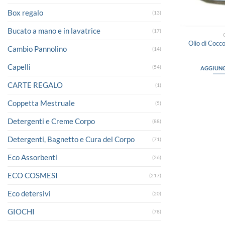
Box regalo
(13)
Bucato a mano e in lavatrice
(17)
Olio di Cocc
Cambio Pannolino
(14)
Capelli
(54)
AGGIUNG
CARTE REGALO
(1)
Coppetta Mestruale
(5)
Detergenti e Creme Corpo
(88)
Detergenti, Bagnetto e Cura del Corpo
(71)
Eco Assorbenti
(26)
ECO COSMESI
(217)
Eco detersivi
(20)
GIOCHI
(78)