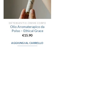
DETERGENTI E CREME CORPO
Olio Aromaterapico da
Polso – Ethical Grace
€
15.90
AGGIUNGI AL CARRELLO
via D.P.Farioli, 2
70015 Noci (Ba)
Tel. 080 4979119