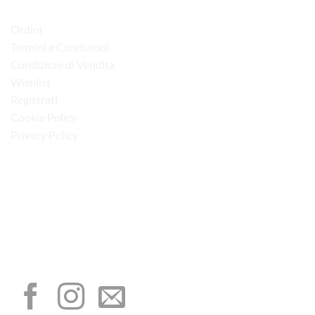
LINK UTILI
Ordini
Termini e Condizioni
Condizioni di Vendita
Wishlist
Registrati
Cookie Policy
Privacy Policy
“Obblighi informativi per le erogazioni pubbliche: gli aiuti di Stato e gli aiuti de
minimis ricevuti dalla nostra impresa sono contenuti nel Registro nazionale degli
aiuti di Stato di cui all’art. 52 della L. 234/2012”
I NOSTRI SOCIAL