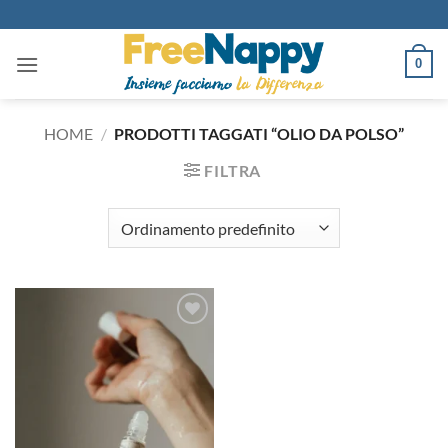
Salta
ai
contenuti
0
HOME
/
PRODOTTI TAGGATI “OLIO DA POLSO”
FILTRA
Aggiungi
alla lista
dei
desideri