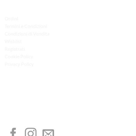
LINK UTILI
Ordini
Termini e Condizioni
Condizioni di Vendita
Wishlist
Registrati
Cookie Policy
Privacy Policy
“Obblighi informativi per le erogazioni pubbliche: gli aiuti di Stato e gli aiuti de
minimis ricevuti dalla nostra impresa sono contenuti nel Registro nazionale degli
aiuti di Stato di cui all’art. 52 della L. 234/2012”
I NOSTRI SOCIAL