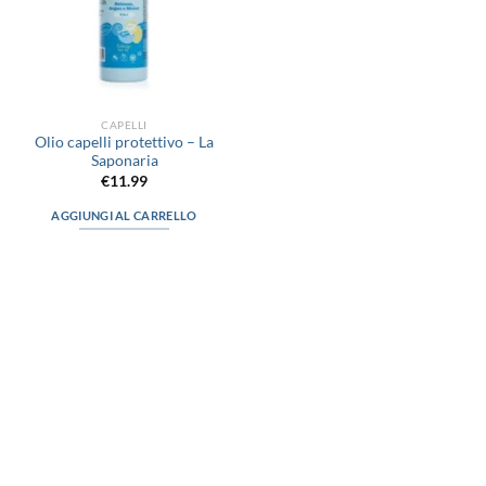
CAPELLI
Olio capelli protettivo – La
Saponaria
€
11.99
AGGIUNGI AL CARRELLO
via D.P.Farioli, 2
70015 Noci (Ba)
Tel. 080 4979119