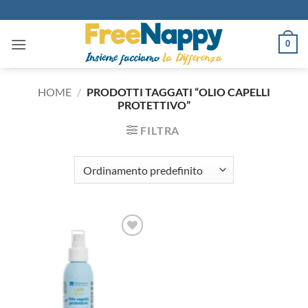
Salta
ai
contenuti
0
HOME
/
PRODOTTI TAGGATI “OLIO CAPELLI
PROTETTIVO”
FILTRA
Aggiungi
alla lista
dei
desideri