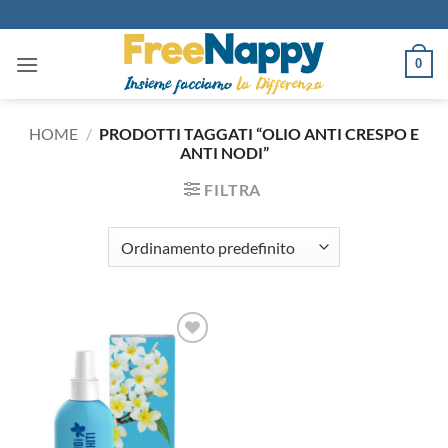
Salta
ai
contenuti
0
HOME
/
PRODOTTI TAGGATI “OLIO ANTI CRESPO E
ANTI NODI”
FILTRA
Aggiungi
alla lista
dei
desideri