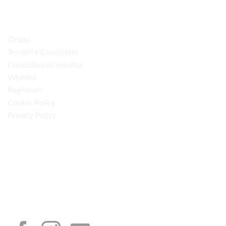
LINK UTILI
Ordini
Termini e Condizioni
Condizioni di Vendita
Wishlist
Registrati
Cookie Policy
Privacy Policy
“Obblighi informativi per le erogazioni pubbliche: gli aiuti di Stato e gli aiuti de
minimis ricevuti dalla nostra impresa sono contenuti nel Registro nazionale degli
aiuti di Stato di cui all’art. 52 della L. 234/2012”
I NOSTRI SOCIAL