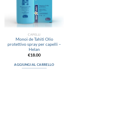
CAPELLI
Monoï de Tahiti Olio
protettivo spray per capelli –
Helan
€
18.00
AGGIUNGI AL CARRELLO
via D.P.Farioli, 2
70015 Noci (Ba)
Tel. 080 4979119