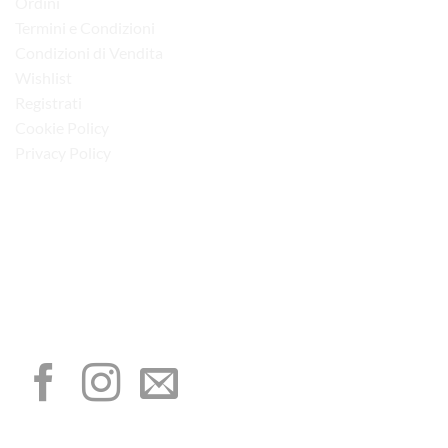
Ordini
Termini e Condizioni
Condizioni di Vendita
Wishlist
Registrati
Cookie Policy
Privacy Policy
“Obblighi informativi per le erogazioni pubbliche: gli aiuti di Stato e gli aiuti de
minimis ricevuti dalla nostra impresa sono contenuti nel Registro nazionale degli
aiuti di Stato di cui all’art. 52 della L. 234/2012”
I NOSTRI SOCIAL