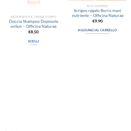
pagina
pagina
ECO COSMESI
del
del
Scrigno regalo Burro mani
prodotto
prodotto
nutriente – Officina Naturae
DETERGENTI E CREME CORPO
€
9.90
Doccia Shampoo Doposole
onSun – Officina Naturae
AGGIUNGI AL CARRELLO
€
8.50
SCEGLI
Questo
prodotto
ha
più
varianti.
Le
opzioni
possono
via D.P.Farioli, 2
essere
70015 Noci (Ba)
scelte
Tel. 080 4979119
nella
pagina
del
LINK UTILI
prodotto