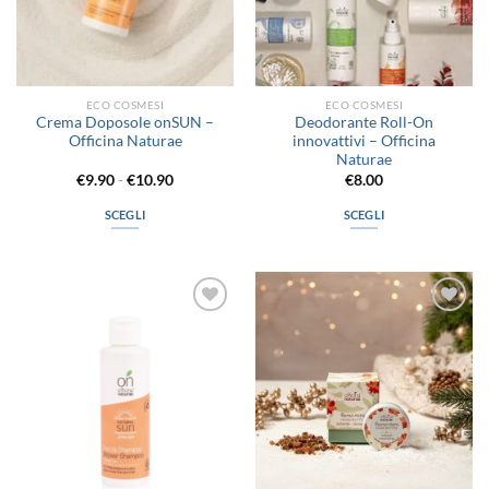
ECO COSMESI
ECO COSMESI
Crema Doposole onSUN –
Deodorante Roll-On
Officina Naturae
innovattivi – Officina
Naturae
Fascia
€
9.90
-
€
10.90
€
8.00
di
prezzo:
SCEGLI
SCEGLI
da
€9.90
Questo
Questo
a
prodotto
prodotto
€10.90
ha
ha
più
più
Aggiungi
Aggiungi
varianti.
varianti.
alla lista
alla lista
Le
Le
dei
dei
desideri
desideri
opzioni
opzioni
possono
possono
essere
essere
scelte
scelte
nella
nella