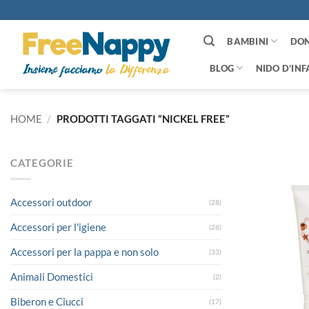
Salta
ai
contenuti
BAMBINI
DO
BLOG
NIDO D’INF
HOME
/
PRODOTTI TAGGATI “NICKEL FREE”
CATEGORIE
Accessori outdoor
(28)
Accessori per l'igiene
(26)
Accessori per la pappa e non solo
(33)
Animali Domestici
(2)
Biberon e Ciucci
(17)