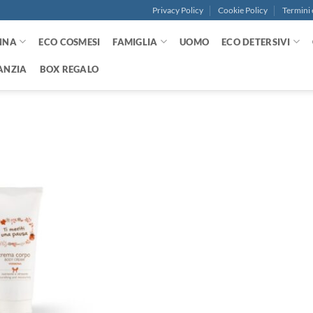
Privacy Policy
Cookie Policy
Termini 
NNA
ECO COSMESI
FAMIGLIA
UOMO
ECO DETERSIVI
ANZIA
BOX REGALO
Aggiungi
alla lista
dei
desideri