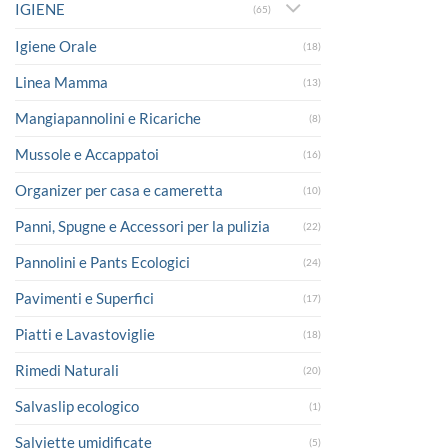
IGIENE
(65)
Igiene Orale
(18)
Linea Mamma
(13)
Mangiapannolini e Ricariche
(8)
Mussole e Accappatoi
(16)
Organizer per casa e cameretta
(10)
Panni, Spugne e Accessori per la pulizia
(22)
Pannolini e Pants Ecologici
(24)
Pavimenti e Superfici
(17)
Piatti e Lavastoviglie
(18)
Rimedi Naturali
(20)
Salvaslip ecologico
(1)
Salviette umidificate
(5)