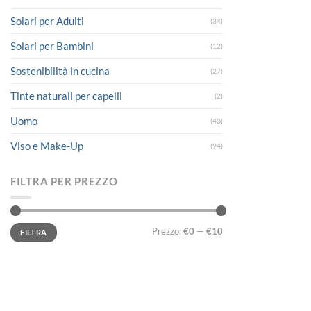
Solari per Adulti
(34)
Solari per Bambini
(12)
Sostenibilità in cucina
(27)
Tinte naturali per capelli
(2)
Uomo
(40)
Viso e Make-Up
(94)
FILTRA PER PREZZO
Prezzo
Prezzo
Prezzo:
€0
—
€10
FILTRA
Min
Max
LINK UTILI