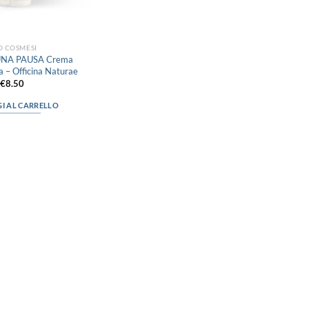
O COSMESI
 UNA PAUSA Crema
 – Officina Naturae
€
8.50
I AL CARRELLO