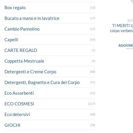
Box regalo
(13)
Bucato a mano e in lavatrice
(17)
EC
TI MERITI
Cambio Pannolino
(14)
corpo verbena
Capelli
(54)
AGGIUNG
CARTE REGALO
(1)
Coppetta Mestruale
(5)
Detergenti e Creme Corpo
(88)
Detergenti, Bagnetto e Cura del Corpo
(71)
Eco Assorbenti
(26)
ECO COSMESI
(217)
Eco detersivi
(20)
GIOCHI
(78)