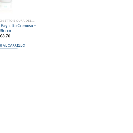
DETERGENTI, BAGNETTO E CURA DEL CORPO
e Bagnetto Cremoso –
Biriccò
€
8.70
I AL CARRELLO