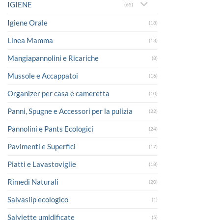
IGIENE
(65)
Igiene Orale
(18)
Linea Mamma
(13)
Mangiapannolini e Ricariche
(8)
Mussole e Accappatoi
(16)
Organizer per casa e cameretta
(10)
Panni, Spugne e Accessori per la pulizia
(22)
Pannolini e Pants Ecologici
(24)
Pavimenti e Superfici
(17)
Piatti e Lavastoviglie
(18)
Rimedi Naturali
(20)
Salvaslip ecologico
(1)
Salviette umidificate
(5)