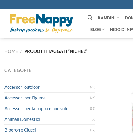
Salta
ai
contenuti
BAMBINI
DO
BLOG
NIDO D’INF
HOME
/
PRODOTTI TAGGATI “NICHEL”
CATEGORIE
Accessori outdoor
(28)
Accessori per l'igiene
(26)
Accessori per la pappa e non solo
(33)
Animali Domestici
(2)
Biberon e Ciucci
(17)