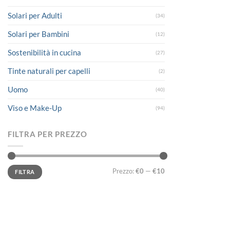
Solari per Adulti
(34)
Solari per Bambini
(12)
Sostenibilità in cucina
(27)
Tinte naturali per capelli
(2)
Uomo
(40)
Viso e Make-Up
(94)
FILTRA PER PREZZO
Prezzo
Prezzo
Prezzo:
€0
—
€10
FILTRA
Min
Max
LINK UTILI