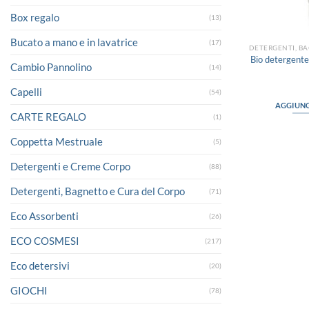
Box regalo
(13)
Bucato a mano e in lavatrice
(17)
Bio detergent
Cambio Pannolino
(14)
Capelli
(54)
AGGIUNG
CARTE REGALO
(1)
Coppetta Mestruale
(5)
Detergenti e Creme Corpo
(88)
Detergenti, Bagnetto e Cura del Corpo
(71)
Eco Assorbenti
(26)
ECO COSMESI
(217)
Eco detersivi
(20)
GIOCHI
(78)