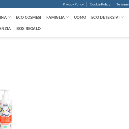
Privacy Policy
Cookie Policy
Termini 
NNA
ECO COSMESI
FAMIGLIA
UOMO
ECO DETERSIVI
ANZIA
BOX REGALO
Aggiungi
alla lista
dei
desideri