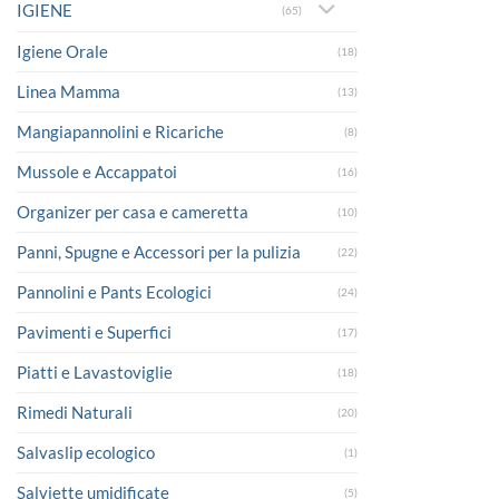
IGIENE
(65)
Igiene Orale
(18)
Linea Mamma
(13)
Mangiapannolini e Ricariche
(8)
Mussole e Accappatoi
(16)
Organizer per casa e cameretta
(10)
Panni, Spugne e Accessori per la pulizia
(22)
Pannolini e Pants Ecologici
(24)
Pavimenti e Superfici
(17)
Piatti e Lavastoviglie
(18)
Rimedi Naturali
(20)
Salvaslip ecologico
(1)
Salviette umidificate
(5)