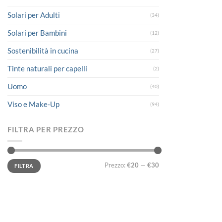
Solari per Adulti
(34)
Solari per Bambini
(12)
Sostenibilità in cucina
(27)
Tinte naturali per capelli
(2)
Uomo
(40)
Viso e Make-Up
(94)
FILTRA PER PREZZO
Prezzo
Prezzo
Prezzo:
€20
—
€30
FILTRA
Min
Max
LINK UTILI