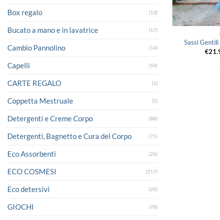
Box regalo
(13)
Bucato a mano e in lavatrice
(17)
Sassi Gentil
Cambio Pannolino
(14)
€
21.
Capelli
(54)
CARTE REGALO
(1)
Coppetta Mestruale
(5)
Detergenti e Creme Corpo
(88)
Detergenti, Bagnetto e Cura del Corpo
(71)
Eco Assorbenti
(26)
ECO COSMESI
(217)
Eco detersivi
(20)
GIOCHI
(78)