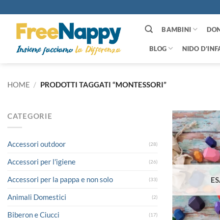
Salta
ai
contenuti
BAMBINI
DO
BLOG
NIDO D’INF
HOME
/
PRODOTTI TAGGATI “MONTESSORI”
CATEGORIE
Accessori outdoor
(28)
Accessori per l'igiene
(26)
Accessori per la pappa e non solo
ES
(33)
Animali Domestici
(2)
Biberon e Ciucci
(17)