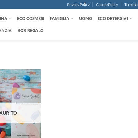
Privacy Policy
Cookie Policy
Termini 
NNA
ECO COSMESI
FAMIGLIA
UOMO
ECO DETERSIVI
ANZIA
BOX REGALO
Aggiungi
alla lista
dei
desideri
AURITO