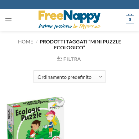
Salta
ai
contenuti
0
HOME
/
PRODOTTI TAGGATI “MINI PUZZLE
ECOLOGICO”
FILTRA
Aggiungi
alla lista
dei
desideri