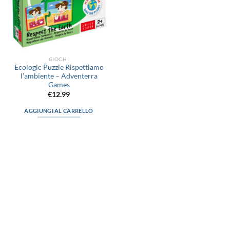
GIOCHI
Ecologic Puzzle Rispettiamo
l’ambiente – Adventerra
Games
€
12.99
AGGIUNGI AL CARRELLO
via D.P.Farioli, 2
70015 Noci (Ba)
Tel. 080 4979119