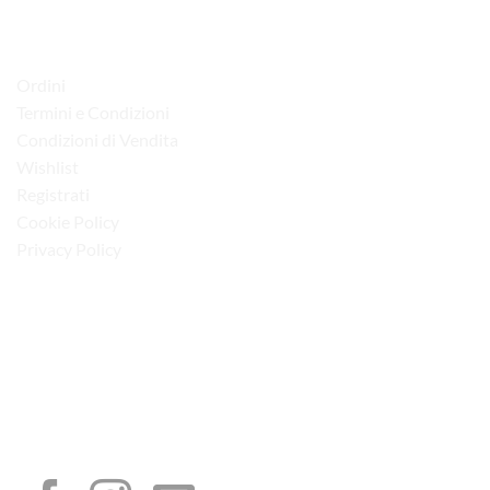
LINK UTILI
Ordini
Termini e Condizioni
Condizioni di Vendita
Wishlist
Registrati
Cookie Policy
Privacy Policy
“Obblighi informativi per le erogazioni pubbliche: gli aiuti di Stato e gli aiuti de
minimis ricevuti dalla nostra impresa sono contenuti nel Registro nazionale degli
aiuti di Stato di cui all’art. 52 della L. 234/2012”
I NOSTRI SOCIAL