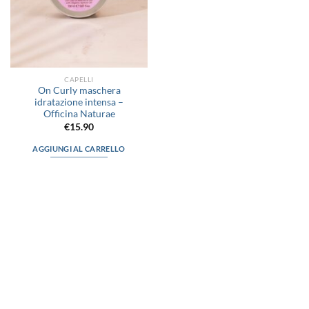
CAPELLI
On Curly maschera
idratazione intensa –
Officina Naturae
€
15.90
AGGIUNGI AL CARRELLO
via D.P.Farioli, 2
70015 Noci (Ba)
Tel. 080 4979119