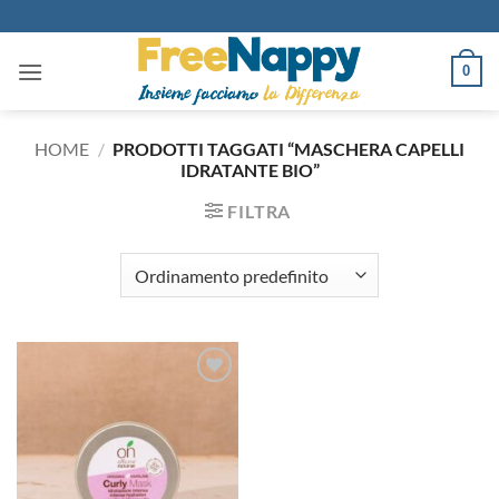
Salta
ai
contenuti
0
HOME
/
PRODOTTI TAGGATI “MASCHERA CAPELLI
IDRATANTE BIO”
FILTRA
Aggiungi
alla lista
dei
desideri