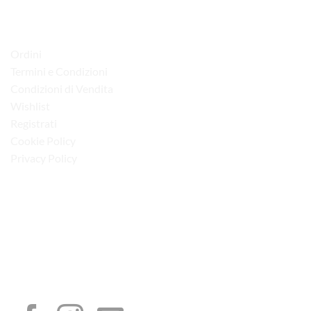
LINK UTILI
Ordini
Termini e Condizioni
Condizioni di Vendita
Wishlist
Registrati
Cookie Policy
Privacy Policy
“Obblighi informativi per le erogazioni pubbliche: gli aiuti di Stato e gli aiuti de
minimis ricevuti dalla nostra impresa sono contenuti nel Registro nazionale degli
aiuti di Stato di cui all’art. 52 della L. 234/2012”
I NOSTRI SOCIAL