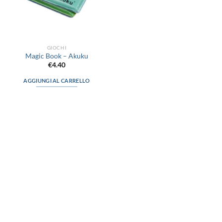
GIOCHI
Magic Book – Akuku
€
4.40
AGGIUNGI AL CARRELLO
via D.P.Farioli, 2
70015 Noci (Ba)
Tel. 080 4979119
LINK UTILI