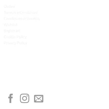
Ordini
Termini e Condizioni
Condizioni di Vendita
Wishlist
Registrati
Cookie Policy
Privacy Policy
“Obblighi informativi per le erogazioni pubbliche: gli aiuti di Stato e gli aiuti de
minimis ricevuti dalla nostra impresa sono contenuti nel Registro nazionale degli
aiuti di Stato di cui all’art. 52 della L. 234/2012”
I NOSTRI SOCIAL