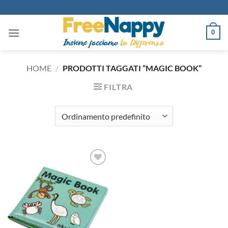
Salta
ai
contenuti
0
HOME
/
PRODOTTI TAGGATI “MAGIC BOOK”
FILTRA
Aggiungi
alla lista
dei
desideri