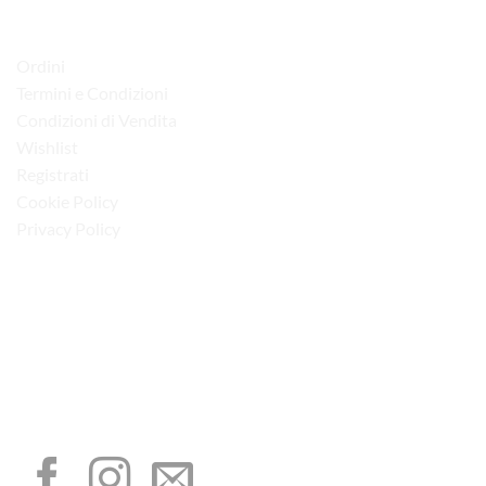
LINK UTILI
Ordini
Termini e Condizioni
Condizioni di Vendita
Wishlist
Registrati
Cookie Policy
Privacy Policy
“Obblighi informativi per le erogazioni pubbliche: gli aiuti di Stato e gli aiuti de
minimis ricevuti dalla nostra impresa sono contenuti nel Registro nazionale degli
aiuti di Stato di cui all’art. 52 della L. 234/2012”
I NOSTRI SOCIAL