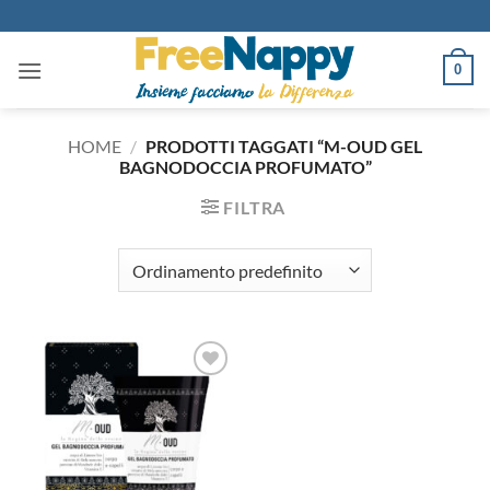
Salta
ai
contenuti
0
HOME
/
PRODOTTI TAGGATI “M-OUD GEL
BAGNODOCCIA PROFUMATO”
FILTRA
Aggiungi
alla lista
dei
desideri