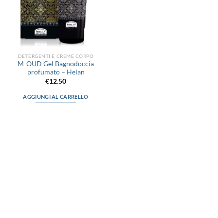
DETERGENTI E CREME CORPO
M-OUD Gel Bagnodoccia
profumato – Helan
€
12.50
AGGIUNGI AL CARRELLO
via D.P.Farioli, 2
70015 Noci (Ba)
Tel. 080 4979119