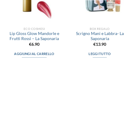
ECO COSMESI
BOX REGALO
Lip Gloss Glow Mandorle e
Scrigno Mani e Labbra- La
Frutti Rossi – La Saponaria
Saponaria
€
6.90
€
13.90
AGGIUNGI AL CARRELLO
LEGGI TUTTO
via D.P.Farioli, 2
70015 Noci (Ba)
Tel. 080 4979119