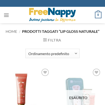
Salta
ai
contenuti
0
HOME
/
PRODOTTI TAGGATI “LIP GLOSS NATURALE”
FILTRA
Aggiungi
Aggiungi
alla lista
alla lista
dei
dei
desideri
desideri
ESAURITO