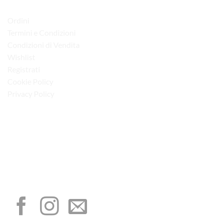
LINK UTILI
Ordini
Termini e Condizioni
Condizioni di Vendita
Wishlist
Registrati
Cookie Policy
Privacy Policy
“Obblighi informativi per le erogazioni pubbliche: gli aiuti di Stato e gli aiuti de
minimis ricevuti dalla nostra impresa sono contenuti nel Registro nazionale degli
aiuti di Stato di cui all’art. 52 della L. 234/2012”
I NOSTRI SOCIAL