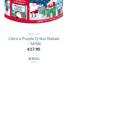
GIOCHI
Libro e Puzzle Q-box Natale
– SASSI
€
17.90
SCEGLI
Questo
prodotto
ha
più
varianti.
Le
opzioni
possono
via D.P.Farioli, 2
essere
70015 Noci (Ba)
scelte
Tel. 080 4979119
nella