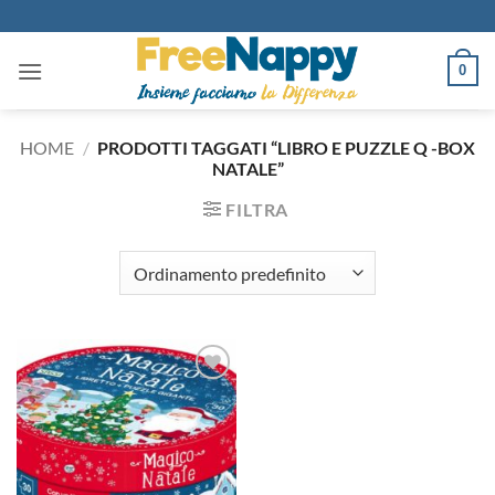
Salta
ai
contenuti
0
HOME
/
PRODOTTI TAGGATI “LIBRO E PUZZLE Q -BOX
NATALE”
FILTRA
Aggiungi
alla lista
dei
desideri