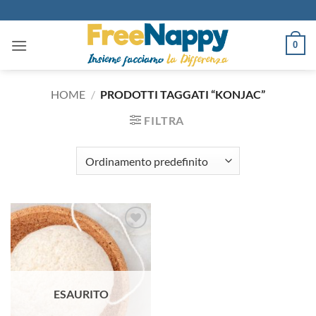
Salta
ai
contenuti
0
HOME
/
PRODOTTI TAGGATI “KONJAC”
FILTRA
Aggiungi
alla lista
dei
desideri
ESAURITO