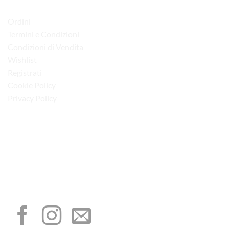
LINK UTILI
Ordini
Termini e Condizioni
Condizioni di Vendita
Wishlist
Registrati
Cookie Policy
Privacy Policy
“Obblighi informativi per le erogazioni pubbliche: gli aiuti di Stato e gli aiuti de
minimis ricevuti dalla nostra impresa sono contenuti nel Registro nazionale degli
aiuti di Stato di cui all’art. 52 della L. 234/2012”
I NOSTRI SOCIAL