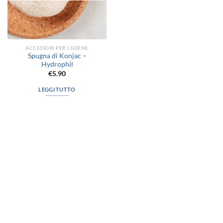
ACCESSORI PER L'IGIENE
Spugna di Konjac –
Hydrophil
€
5.90
LEGGI TUTTO
via D.P.Farioli, 2
70015 Noci (Ba)
Tel. 080 4979119