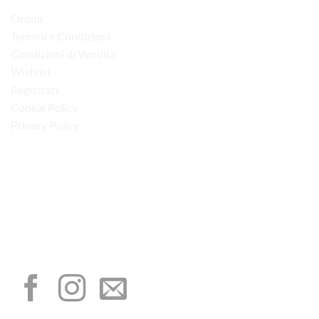
Ordini
Termini e Condizioni
Condizioni di Vendita
Wishlist
Registrati
Cookie Policy
Privacy Policy
“Obblighi informativi per le erogazioni pubbliche: gli aiuti di Stato e gli aiuti de
minimis ricevuti dalla nostra impresa sono contenuti nel Registro nazionale degli
aiuti di Stato di cui all’art. 52 della L. 234/2012”
I NOSTRI SOCIAL