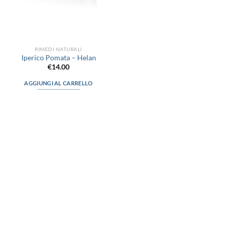
RIMEDI NATURALI
Iperico Pomata – Helan
€
14.00
AGGIUNGI AL CARRELLO
via D.P.Farioli, 2
70015 Noci (Ba)
Tel. 080 4979119
LINK UTILI