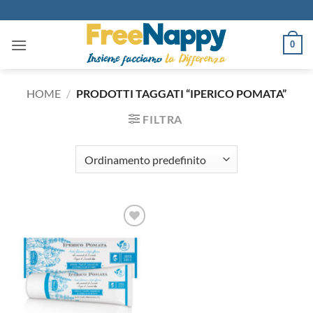
Salta
ai
contenuti
0
HOME
/
PRODOTTI TAGGATI “IPERICO POMATA”
FILTRA
Aggiungi
alla lista
dei
desideri