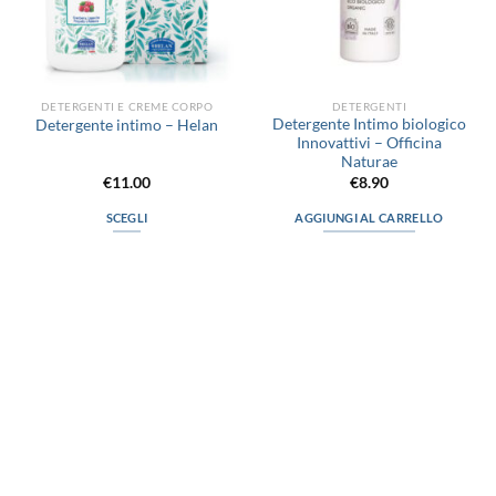
DETERGENTI E CREME CORPO
DETERGENTI
Detergente Intimo biologico
Detergente intimo – Helan
Innovattivi – Officina
Naturae
€
11.00
€
8.90
SCEGLI
AGGIUNGI AL CARRELLO
Questo
prodotto
ha
più
varianti.
Le
opzioni
possono
via D.P.Farioli, 2
essere
70015 Noci (Ba)
scelte
Tel. 080 4979119
nella