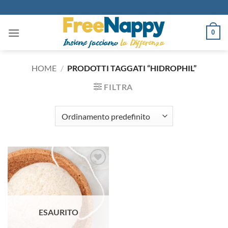
Salta
ai
contenuti
0
HOME
/
PRODOTTI TAGGATI “HIDROPHIL”
FILTRA
Aggiungi
alla lista
dei
desideri
ESAURITO