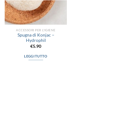
ACCESSORI PER L'IGIENE
Spugna di Konjac –
Hydrophil
€
5.90
LEGGI TUTTO
via D.P.Farioli, 2
70015 Noci (Ba)
Tel. 080 4979119