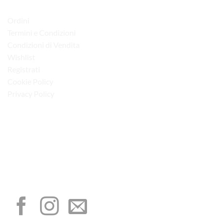
LINK UTILI
Ordini
Termini e Condizioni
Condizioni di Vendita
Wishlist
Registrati
Cookie Policy
Privacy Policy
“Obblighi informativi per le erogazioni pubbliche: gli aiuti di Stato e gli aiuti de
minimis ricevuti dalla nostra impresa sono contenuti nel Registro nazionale degli
aiuti di Stato di cui all’art. 52 della L. 234/2012”
I NOSTRI SOCIAL