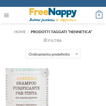
Salta
ai
contenuti
0
HOME
/
PRODOTTI TAGGATI “HENNETICA”
FILTRA
Aggiungi
alla lista
dei
desideri