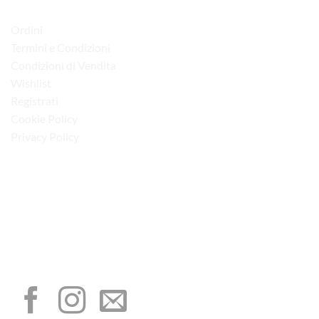
LINK UTILI
Ordini
Termini e Condizioni
Condizioni di Vendita
Wishlist
Registrati
Cookie Policy
Privacy Policy
“Obblighi informativi per le erogazioni pubbliche: gli aiuti di Stato e gli aiuti de
minimis ricevuti dalla nostra impresa sono contenuti nel Registro nazionale degli
aiuti di Stato di cui all’art. 52 della L. 234/2012”
I NOSTRI SOCIAL