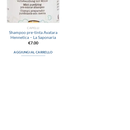
CAPELLI
Shampoo pre-tinta Avatara
Hennetica – La Saponaria
€
7.00
AGGIUNGI AL CARRELLO
via D.P.Farioli, 2
70015 Noci (Ba)
Tel. 080 4979119