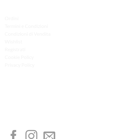
LINK UTILI
Ordini
Termini e Condizioni
Condizioni di Vendita
Wishlist
Registrati
Cookie Policy
Privacy Policy
“Obblighi informativi per le erogazioni pubbliche: gli aiuti di Stato e gli aiuti de
minimis ricevuti dalla nostra impresa sono contenuti nel Registro nazionale degli
aiuti di Stato di cui all’art. 52 della L. 234/2012”
I NOSTRI SOCIAL