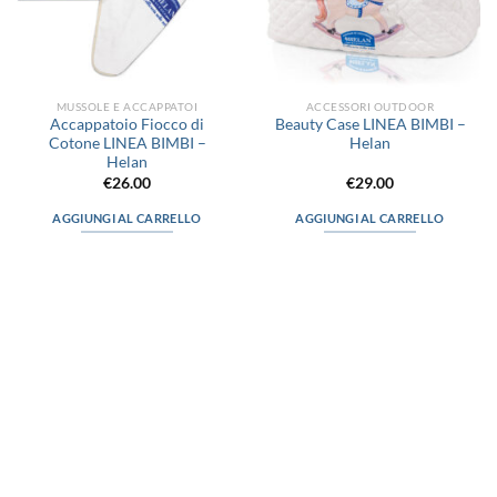
MUSSOLE E ACCAPPATOI
ACCESSORI OUTDOOR
Accappatoio Fiocco di
Beauty Case LINEA BIMBI –
Cotone LINEA BIMBI –
Helan
Helan
€
26.00
€
29.00
AGGIUNGI AL CARRELLO
AGGIUNGI AL CARRELLO
via D.P.Farioli, 2
70015 Noci (Ba)
Tel. 080 4979119