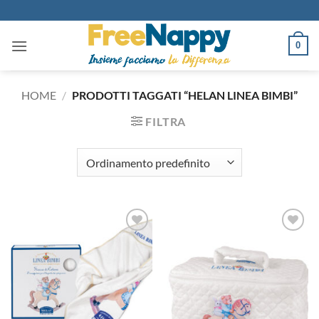
Salta
ai
contenuti
0
HOME
/
PRODOTTI TAGGATI “HELAN LINEA BIMBI”
FILTRA
Aggiungi
Aggiungi
alla lista
alla lista
dei
dei
desideri
desideri