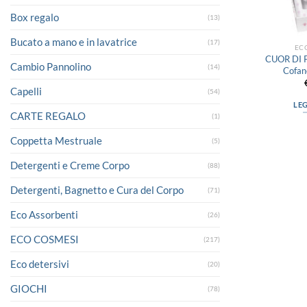
Box regalo
(13)
Bucato a mano e in lavatrice
(17)
EC
CUOR DI 
Cambio Pannolino
(14)
Cofan
Capelli
(54)
LE
CARTE REGALO
(1)
Coppetta Mestruale
(5)
Detergenti e Creme Corpo
(88)
Detergenti, Bagnetto e Cura del Corpo
(71)
Eco Assorbenti
(26)
ECO COSMESI
(217)
Eco detersivi
(20)
GIOCHI
(78)