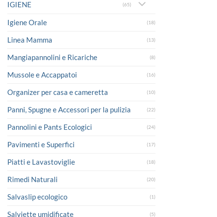
IGIENE
(65)
Igiene Orale
(18)
Linea Mamma
(13)
Mangiapannolini e Ricariche
(8)
Mussole e Accappatoi
(16)
Organizer per casa e cameretta
(10)
Panni, Spugne e Accessori per la pulizia
(22)
Pannolini e Pants Ecologici
(24)
Pavimenti e Superfici
(17)
Piatti e Lavastoviglie
(18)
Rimedi Naturali
(20)
Salvaslip ecologico
(1)
Salviette umidificate
(5)