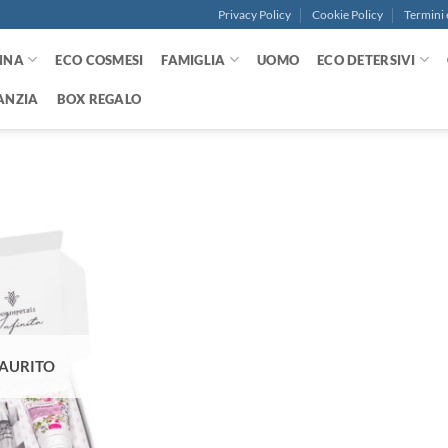
Privacy Policy
Cookie Policy
Termini 
NNA
ECO COSMESI
FAMIGLIA
UOMO
ECO DETERSIVI
ANZIA
BOX REGALO
Aggiungi
alla lista
dei
desideri
AURITO