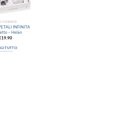
O COSMESI
PETALI INFINITA
etto – Helan
€
19.90
GGI TUTTO