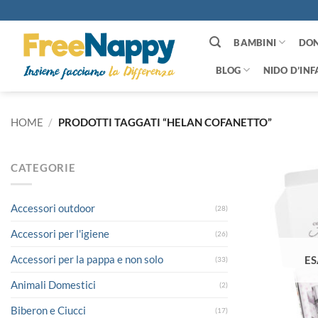
Salta
ai
contenuti
BAMBINI
DO
BLOG
NIDO D’INF
HOME
/
PRODOTTI TAGGATI “HELAN COFANETTO”
CATEGORIE
Accessori outdoor
(28)
Accessori per l'igiene
(26)
Accessori per la pappa e non solo
ES
(33)
Animali Domestici
(2)
Biberon e Ciucci
(17)