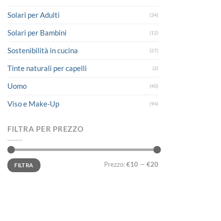
Solari per Adulti
(34)
Solari per Bambini
(12)
Sostenibilità in cucina
(27)
Tinte naturali per capelli
(2)
Uomo
(40)
Viso e Make-Up
(94)
FILTRA PER PREZZO
Prezzo
Prezzo
Prezzo:
€10
—
€20
FILTRA
Min
Max
LINK UTILI