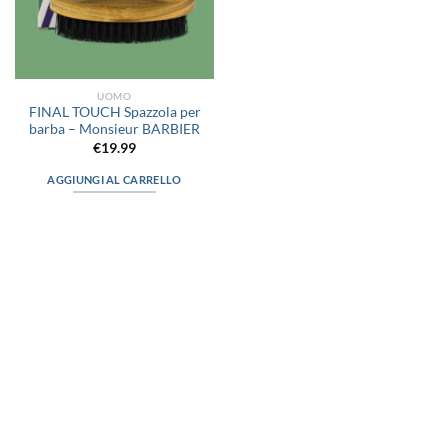
UOMO
FINAL TOUCH Spazzola per
barba – Monsieur BARBIER
€
19.99
AGGIUNGI AL CARRELLO
via D.P.Farioli, 2
70015 Noci (Ba)
Tel. 080 4979119