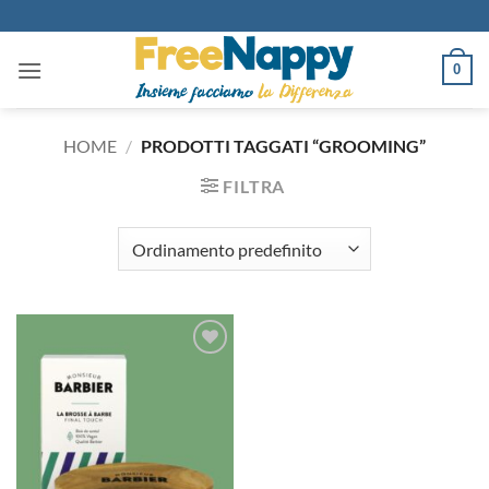
Salta
ai
contenuti
0
HOME
/
PRODOTTI TAGGATI “GROOMING”
FILTRA
Aggiungi
alla lista
dei
desideri