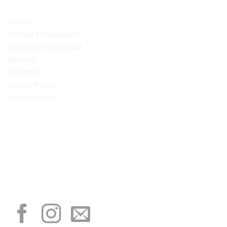
LINK UTILI
Ordini
Termini e Condizioni
Condizioni di Vendita
Wishlist
Registrati
Cookie Policy
Privacy Policy
“Obblighi informativi per le erogazioni pubbliche: gli aiuti di Stato e gli aiuti de
minimis ricevuti dalla nostra impresa sono contenuti nel Registro nazionale degli
aiuti di Stato di cui all’art. 52 della L. 234/2012”
I NOSTRI SOCIAL