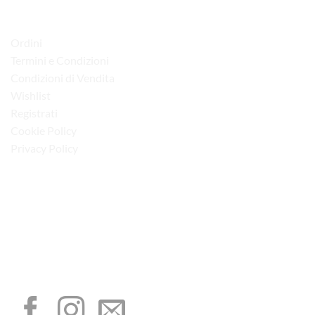
LINK UTILI
Ordini
Termini e Condizioni
Condizioni di Vendita
Wishlist
Registrati
Cookie Policy
Privacy Policy
“Obblighi informativi per le erogazioni pubbliche: gli aiuti di Stato e gli aiuti de
minimis ricevuti dalla nostra impresa sono contenuti nel Registro nazionale degli
aiuti di Stato di cui all’art. 52 della L. 234/2012”
I NOSTRI SOCIAL