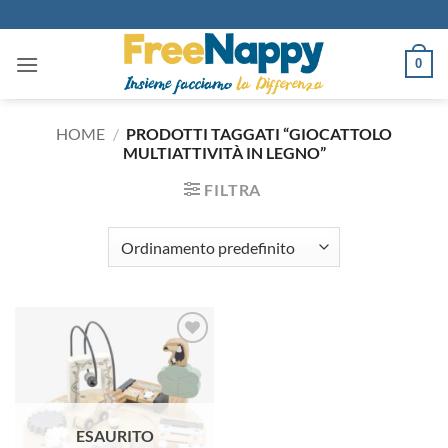
Salta
ai
contenuti
0
HOME
/
PRODOTTI TAGGATI “GIOCATTOLO
MULTIATTIVITÀ IN LEGNO”
FILTRA
Aggiungi
alla lista
dei
desideri
ESAURITO