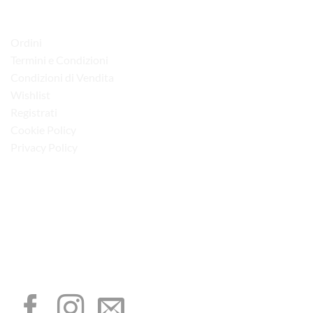
LINK UTILI
Ordini
Termini e Condizioni
Condizioni di Vendita
Wishlist
Registrati
Cookie Policy
Privacy Policy
“Obblighi informativi per le erogazioni pubbliche: gli aiuti di Stato e gli aiuti de
minimis ricevuti dalla nostra impresa sono contenuti nel Registro nazionale degli
aiuti di Stato di cui all’art. 52 della L. 234/2012”
I NOSTRI SOCIAL