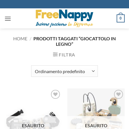
Salta
ai
contenuti
0
HOME
/
PRODOTTI TAGGATI “GIOCATTOLO IN
LEGNO”
FILTRA
Aggiungi
Aggiungi
alla lista
alla lista
dei
dei
desideri
desideri
ESAURITO
ESAURITO