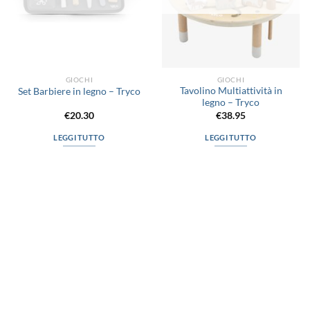
GIOCHI
GIOCHI
Tavolino Multiattività in
Set Barbiere in legno – Tryco
legno – Tryco
€
20.30
€
38.95
LEGGI TUTTO
LEGGI TUTTO
via D.P.Farioli, 2
70015 Noci (Ba)
Tel. 080 4979119