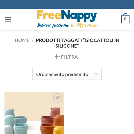
Salta
ai
contenuti
0
HOME
/
PRODOTTI TAGGATI “GIOCATTOLI IN
SILICONE”
FILTRA
Aggiungi
alla lista
dei
desideri