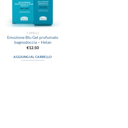
CAPELLI
Emozione Blu Gel profumato
bagnodoccia – Helan
€
12.50
AGGIUNGI AL CARRELLO
via D.P.Farioli, 2
70015 Noci (Ba)
Tel. 080 4979119