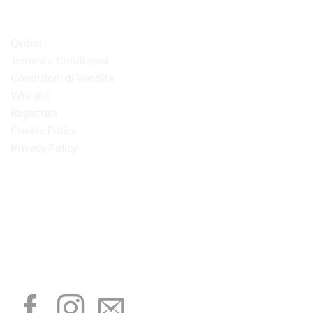
LINK UTILI
Ordini
Termini e Condizioni
Condizioni di Vendita
Wishlist
Registrati
Cookie Policy
Privacy Policy
“Obblighi informativi per le erogazioni pubbliche: gli aiuti di Stato e gli aiuti de
minimis ricevuti dalla nostra impresa sono contenuti nel Registro nazionale degli
aiuti di Stato di cui all’art. 52 della L. 234/2012”
I NOSTRI SOCIAL