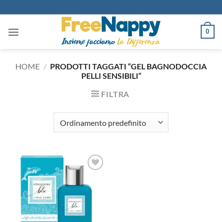
Salta
ai
contenuti
0
HOME
/
PRODOTTI TAGGATI “GEL BAGNODOCCIA
PELLI SENSIBILI”
FILTRA
Aggiungi
alla lista
dei
desideri