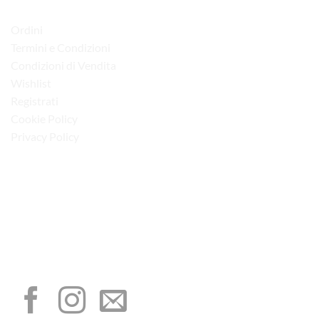
LINK UTILI
Ordini
Termini e Condizioni
Condizioni di Vendita
Wishlist
Registrati
Cookie Policy
Privacy Policy
“Obblighi informativi per le erogazioni pubbliche: gli aiuti di Stato e gli aiuti de
minimis ricevuti dalla nostra impresa sono contenuti nel Registro nazionale degli
aiuti di Stato di cui all’art. 52 della L. 234/2012”
I NOSTRI SOCIAL