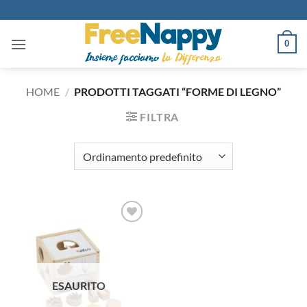
Salta
ai
contenuti
0
HOME
/
PRODOTTI TAGGATI “FORME DI LEGNO”
FILTRA
Aggiungi
alla lista
dei
desideri
ESAURITO