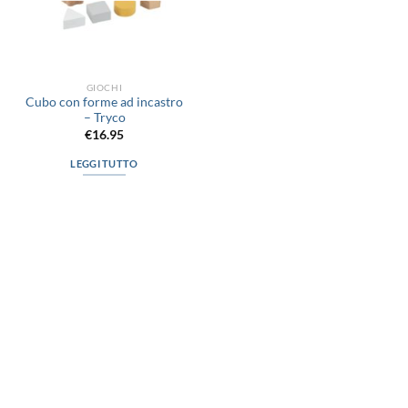
GIOCHI
Cubo con forme ad incastro
– Tryco
€
16.95
LEGGI TUTTO
via D.P.Farioli, 2
70015 Noci (Ba)
Tel. 080 4979119