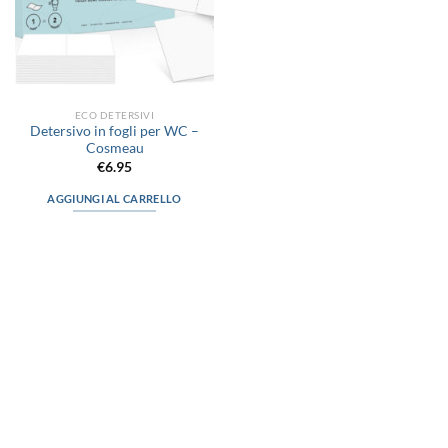
ECO DETERSIVI
Detersivo in fogli per WC –
Cosmeau
€
6.95
AGGIUNGI AL CARRELLO
via D.P.Farioli, 2
70015 Noci (Ba)
Tel. 080 4979119