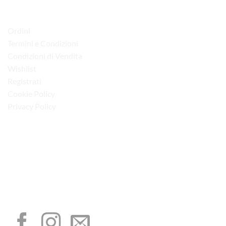
LINK UTILI
Ordini
Termini e Condizioni
Condizioni di Vendita
Wishlist
Registrati
Cookie Policy
Privacy Policy
“Obblighi informativi per le erogazioni pubbliche: gli aiuti di Stato e gli aiuti de
minimis ricevuti dalla nostra impresa sono contenuti nel Registro nazionale degli
aiuti di Stato di cui all’art. 52 della L. 234/2012”
I NOSTRI SOCIAL