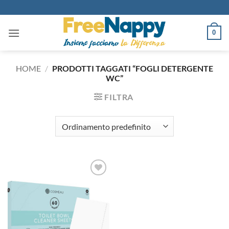
Salta
ai
contenuti
0
HOME
/
PRODOTTI TAGGATI “FOGLI DETERGENTE
WC”
FILTRA
Aggiungi
alla lista
dei
desideri